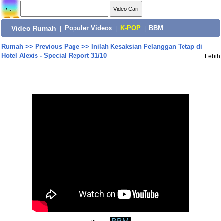
Video Rumah
|
Populer Videos
|
K-POP
|
BBM
Rumah
>>
Previous Page
>>
Inilah Kesaksian Pelanggan Tetap di
Hotel Alexis - Special Report 31/10
Lebih