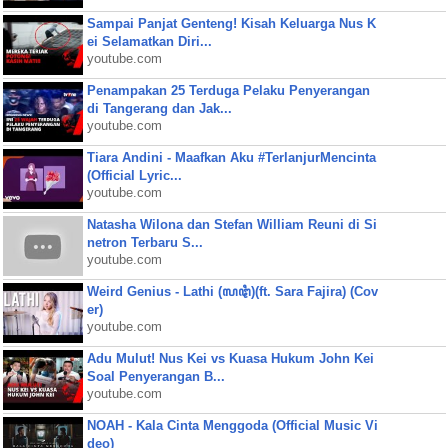
Sampai Panjat Genteng! Kisah Keluarga Nus K
ei Selamatkan Diri...
youtube.com
Penampakan 25 Terduga Pelaku Penyerangan
di Tangerang dan Jak...
youtube.com
Tiara Andini - Maafkan Aku #TerlanjurMencinta
(Official Lyric...
youtube.com
Natasha Wilona dan Stefan William Reuni di Si
netron Terbaru S...
youtube.com
Weird Genius - Lathi (ꦭꦛꦶ)(ft. Sara Fajira) (Cov
er)
youtube.com
Adu Mulut! Nus Kei vs Kuasa Hukum John Kei
Soal Penyerangan B...
youtube.com
NOAH - Kala Cinta Menggoda (Official Music Vi
deo)