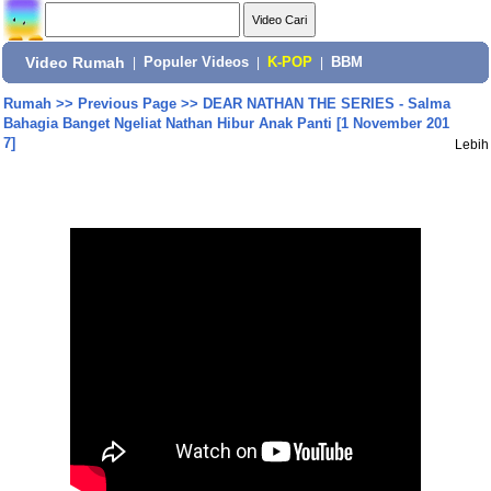
Video Rumah
|
Populer Videos
|
K-POP
|
BBM
Rumah
>>
Previous Page
>>
DEAR NATHAN THE SERIES - Salma
Bahagia Banget Ngeliat Nathan Hibur Anak Panti [1 November 201
7]
Lebih