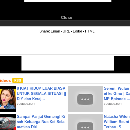
Close
6
Share:
Email
•
URL
•
Editor
•
HTML
Videos
8 KIAT HIDUP LUAR BIASA
Serem, Wulan
UNTUK SEGALA SITUASI ||
et ke Gino | D
DIY dan Keraj...
MP Episode ..
youtube.com
youtube.com
Sampai Panjat Genteng! Ki
Natasha Wilon
sah Keluarga Nus Kei Sela
William Reuni 
matkan Diri...
Terbaru S...