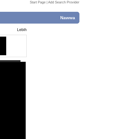
Start Page
|
Add Search Provider
Nawwa
Lebih