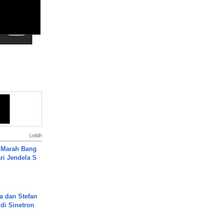
Lebih
 Marah Bang
ari Jendela S
.
a dan Stefan
di Sinetron