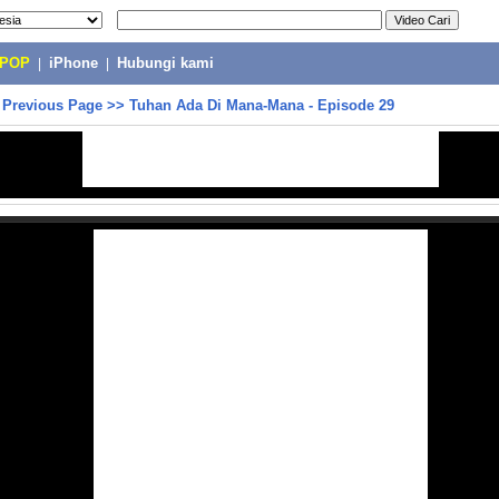
-POP
|
iPhone
|
Hubungi kami
>
Previous Page
>>
Tuhan Ada Di Mana-Mana - Episode 29