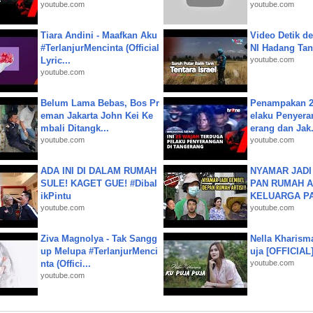
youtube.com
youtube.com
Tiara Andini - Maafkan Aku
Video Detik det
#TerlanjurMencinta (Official
NI Hadang Tank
Lyric...
youtube.com
youtube.com
Belum Lama Bebas, Bos Pr
Penampakan 2
eman Jakarta John Kei Ke
elaku Penyera
mbali Ditangk...
erang dan Jak.
youtube.com
youtube.com
ADA INI DI DALAM RUMAH
NYAMAR JADI
SULE! KAGET GUE! #Dibal
PAN RUMAH A
ikPintu
KELUARGA P
youtube.com
youtube.com
Ziva Magnolya - Tak Sangg
Nella Kharism
up Melupa #TerlanjurMenci
uja [OFFICIAL
nta (Offici...
youtube.com
youtube.com