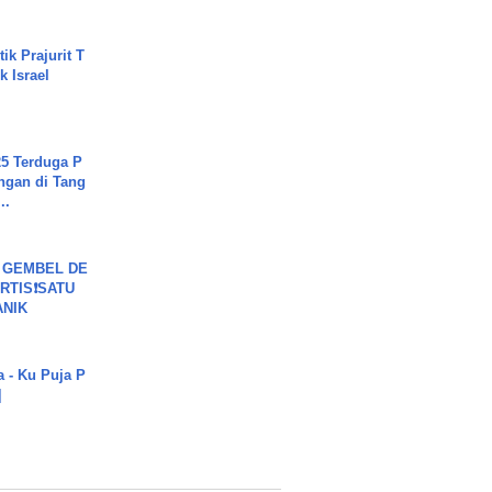
ik Prajurit T
 Israel
5 Terduga P
ngan di Tang
..
 GEMBEL DE
RTIS❗SATU
ANIK
a - Ku Puja P
]