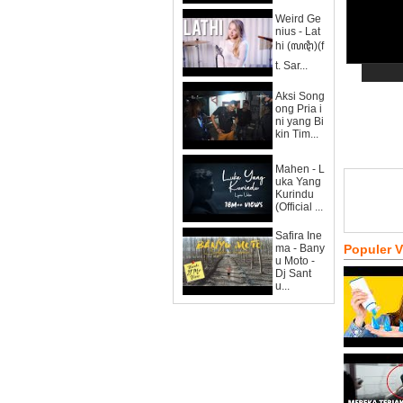
Weird Ge
nius - Lat
hi (ꦭꦛꦶ)(f
t. Sar...
Aksi Song
ong Pria i
ni yang Bi
kin Tim...
Mahen - L
uka Yang
Kurindu
(Official ...
Safira Ine
ma - Bany
Populer 
u Moto -
Dj Sant
u...