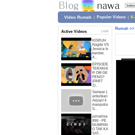
Video Rumah
|
Populer Videos
|
K
Rumah
>
Active Videos
Lebih
KISRUH
Nagita VS
Jessica Is
kandar,
A...
EPISODE
TERAKHI
R OM GE
PENG?
(PART
2)...
Sampai L
antunkan
Adzan! Ir
manputra
S...
jurnalrisa
#86 - PE
NUMPAN
G TAK KA
SAT...