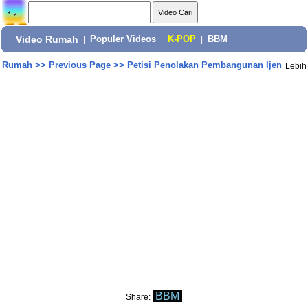
Video Rumah
|
Populer Videos
|
K-POP
|
BBM
Rumah
>>
Previous Page
>>
Petisi Penolakan Pembangunan Ijen
Lebih
BBM
Share: