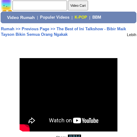
Video Rumah
|
Populer Videos
|
K-POP
|
BBM
Rumah
>>
Previous Page
>>
The Best of Ini Talkshow - Bibir Maik
Tayson Bikin Semua Orang Ngakak
Lebih