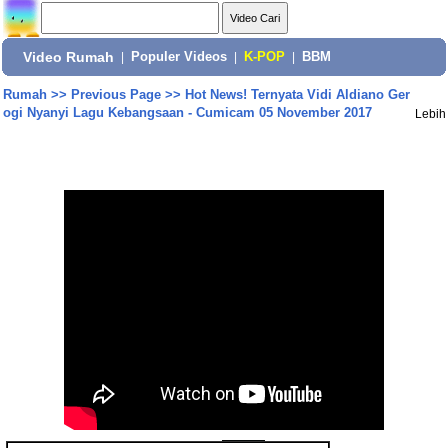
Video Rumah
|
Populer Videos
|
K-POP
|
BBM
Rumah
>>
Previous Page
>>
Hot News! Ternyata Vidi Aldiano Ger
ogi Nyanyi Lagu Kebangsaan - Cumicam 05 November 2017
Lebih