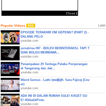
BBM
Share:
Populer Videos
Lebih
EPISODE TERAKHIR OM GEPENG? (PART 2) -
DALANG PELO
youtube.com
jurnalrisa #87 - BOLEH BERINTERAKSI, TAPI T
IDAK BOLEH MEMBAWA...
youtube.com
Penampakan 25 Terduga Pelaku Penyerangan
di Tangerang dan Jak...
youtube.com
Weird Genius - Lathi (ꦭꦛꦶ)(ft. Sara Fajira) (Cov
er)
youtube.com
ADA INI DI DALAM RUMAH SULE! KAGET GU
E! #DibalikPintu
youtube.com