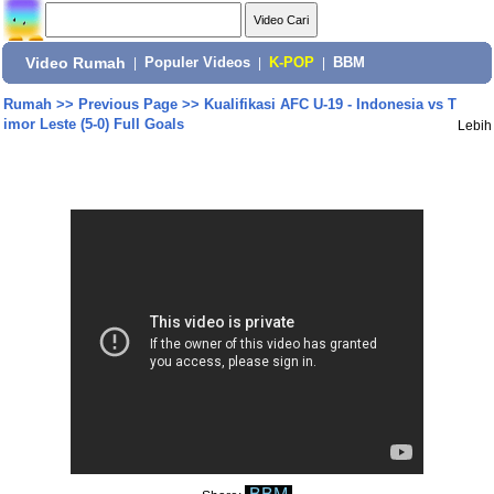
Video Rumah
|
Populer Videos
|
K-POP
|
BBM
Rumah
>>
Previous Page
>>
Kualifikasi AFC U-19 - Indonesia vs T
imor Leste (5-0) Full Goals
Lebih