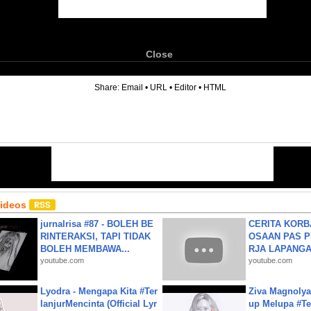
Close
6
Share:
Email
•
URL
•
Editor
•
HTML
Videos
jurnalrisa #87 - BOLEH BE
CERITA KOR
RINTERAKSI, TAPI TIDAK
OSAAN PAS 
BOLEH MEMBAWA...
RJA LAPANGAN|
youtube.com
youtube.com
Lyodra - Mengapa Kita #Ter
Ziva Magnolya
lanjurMencinta (Official Lyr
up Melupa #Te