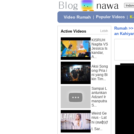
Video Rumah
|
Populer Videos
|
K
Rumah
>
Active Videos
Lebih
an Kahiya
KISRUH
Nagita VS
Jessica Is
kandar,
A...
Aksi Song
ong Pria i
ni yang Bi
kin Tim...
Sampai L
antunkan
Adzan! Ir
manputra
S...
Weird Ge
nius - Lat
hi (ꦭꦛꦶ)(f
t. Sar...