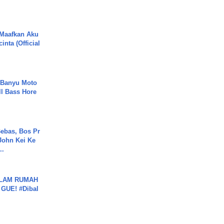
 Maafkan Aku
inta (Official
- Banyu Moto
ll Bass Hore
ebas, Bos Pr
John Kei Ke
..
DALAM RUMAH
GUE! #Dibal