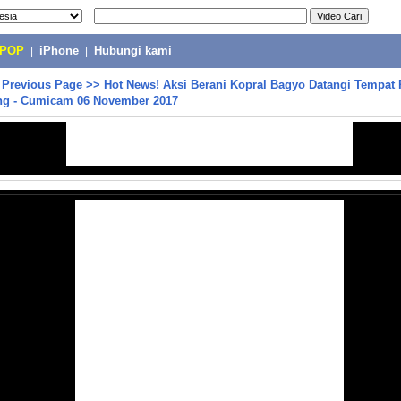
-POP
|
iPhone
|
Hubungi kami
>
Previous Page
>>
Hot News! Aksi Berani Kopral Bagyo Datangi Tempat 
ng - Cumicam 06 November 2017