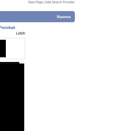
Start Page
|
Add Search Provider
Nawwa
Pernikah
Lebih