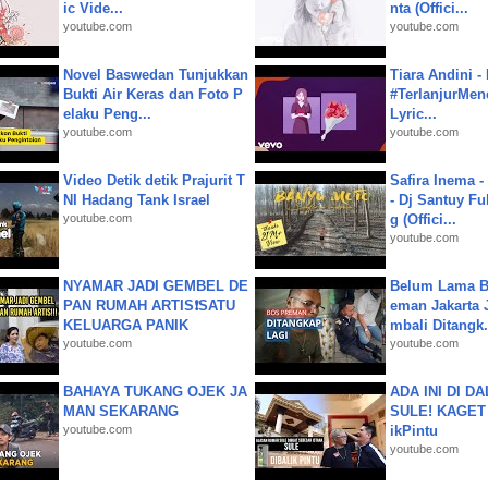
ic Vide...
nta (Offici...
youtube.com
youtube.com
Novel Baswedan Tunjukkan
Tiara Andini -
Bukti Air Keras dan Foto P
#TerlanjurMenc
elaku Peng...
Lyric...
youtube.com
youtube.com
Video Detik detik Prajurit T
Safira Inema 
NI Hadang Tank Israel
- Dj Santuy Fu
youtube.com
g (Offici...
youtube.com
NYAMAR JADI GEMBEL DE
Belum Lama B
PAN RUMAH ARTIS❗SATU
eman Jakarta 
KELUARGA PANIK
mbali Ditangk.
youtube.com
youtube.com
BAHAYA TUKANG OJEK JA
ADA INI DI 
MAN SEKARANG
SULE! KAGET 
youtube.com
ikPintu
youtube.com