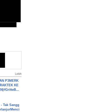
Lebih
BAN P3MERK
PRAKTEK KE
#GritteB...
 - Tak Sangg
rlanjurMenci