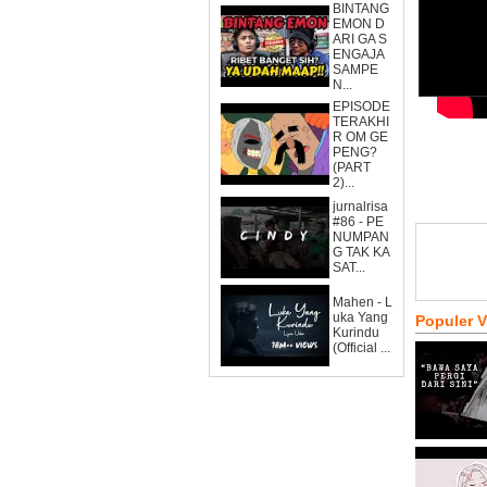
BINTANG
EMON D
ARI GA S
ENGAJA
SAMPE
N...
EPISODE
TERAKHI
R OM GE
PENG?
(PART
2)...
jurnalrisa
#86 - PE
NUMPAN
G TAK KA
SAT...
Mahen - L
uka Yang
Populer 
Kurindu
(Official ...