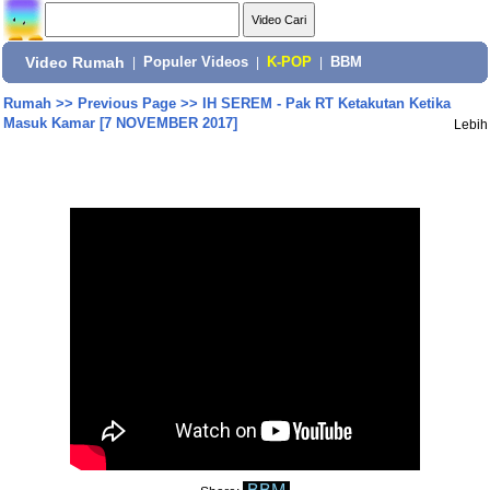
Video Rumah
|
Populer Videos
|
K-POP
|
BBM
Rumah
>>
Previous Page
>>
IH SEREM - Pak RT Ketakutan Ketika
Masuk Kamar [7 NOVEMBER 2017]
Lebih