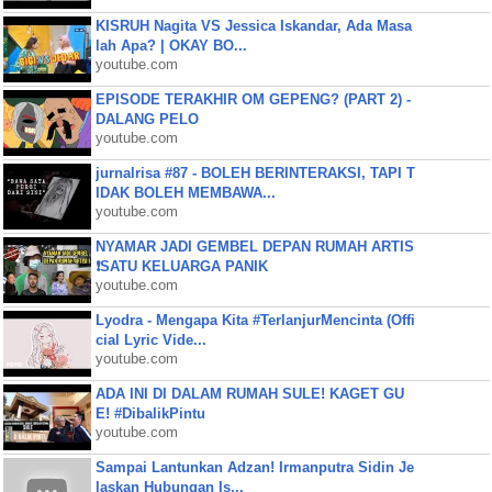
KISRUH Nagita VS Jessica Iskandar, Ada Masa
lah Apa? | OKAY BO...
youtube.com
EPISODE TERAKHIR OM GEPENG? (PART 2) -
DALANG PELO
youtube.com
jurnalrisa #87 - BOLEH BERINTERAKSI, TAPI T
IDAK BOLEH MEMBAWA...
youtube.com
NYAMAR JADI GEMBEL DEPAN RUMAH ARTIS
❗SATU KELUARGA PANIK
youtube.com
Lyodra - Mengapa Kita #TerlanjurMencinta (Offi
cial Lyric Vide...
youtube.com
ADA INI DI DALAM RUMAH SULE! KAGET GU
E! #DibalikPintu
youtube.com
Sampai Lantunkan Adzan! Irmanputra Sidin Je
laskan Hubungan Is...