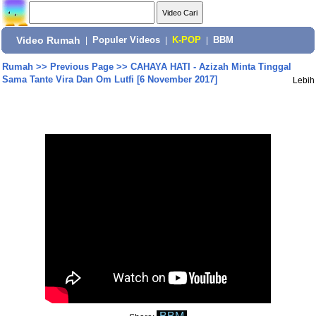
Video Rumah
|
Populer Videos
|
K-POP
|
BBM
Rumah
>>
Previous Page
>>
CAHAYA HATI - Azizah Minta Tinggal
Sama Tante Vira Dan Om Lutfi [6 November 2017]
Lebih