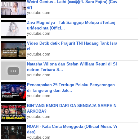
Weird Genius - Lathi (ꦭꦛꦶ)(ft. Sara Fajira) (Cov
er)
youtube.com
Ziva Magnolya - Tak Sanggup Melupa #Terlanj
urMencinta (Offici...
youtube.com
Video Detik detik Prajurit TNI Hadang Tank Isra
el
youtube.com
Natasha Wilona dan Stefan William Reuni di Si
netron Terbaru S...
youtube.com
Penampakan 25 Terduga Pelaku Penyerangan
di Tangerang dan Jak...
youtube.com
BINTANG EMON DARI GA SENGAJA SAMPE N
ARKOBA?
youtube.com
NOAH - Kala Cinta Menggoda (Official Music Vi
deo)
youtube.com