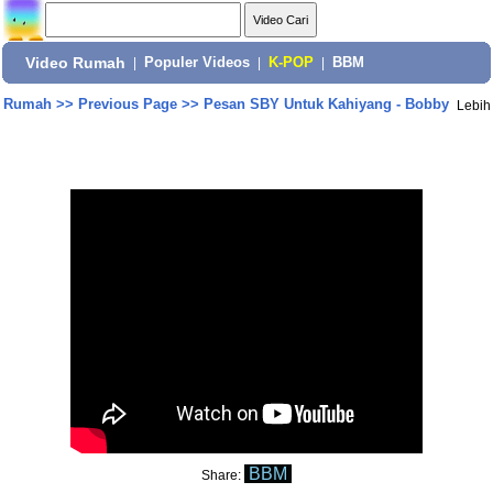
Video Rumah
|
Populer Videos
|
K-POP
|
BBM
Rumah
>>
Previous Page
>>
Pesan SBY Untuk Kahiyang - Bobby
Lebih
BBM
Share: