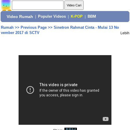
Video Rumah
|
Populer Videos
|
K-POP
|
BBM
Rumah
>>
Previous Page
>>
Sinetron Rahmat Cinta - Mulai 13 No
vember 2017 di SCTV
Lebih