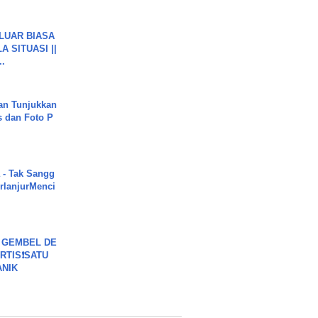
 LUAR BIASA
 SITUASI ||
..
an Tunjukkan
s dan Foto P
 - Tak Sangg
rlanjurMenci
 GEMBEL DE
RTIS❗SATU
ANIK