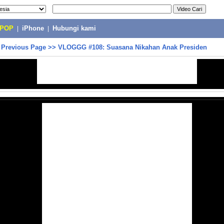
-POP
|
iPhone
|
Hubungi kami
>
Previous Page
>>
VLOGGG #108: Suasana Nikahan Anak Presiden