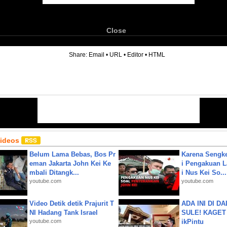
Close
6
Share:
Email
•
URL
•
Editor
•
HTML
Videos
Belum Lama Bebas, Bos Pr
Karena Sengke
eman Jakarta John Kei Ke
i Pengakuan 
mbali Ditangk...
i Nus Kei So...
youtube.com
youtube.com
Video Detik detik Prajurit T
ADA INI DI 
NI Hadang Tank Israel
SULE! KAGET 
youtube.com
ikPintu