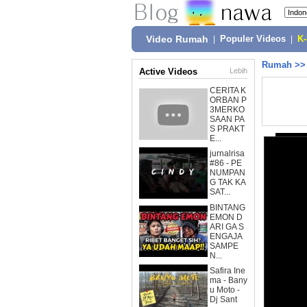
Video Rumah
|
Populer Videos
|
K
Rumah
>
Active Videos
Lebih
CERITA K
ORBAN P
3MERKO
SAAN PA
S PRAKT
E...
jurnalrisa
#86 - PE
NUMPAN
G TAK KA
SAT...
BINTANG
EMON D
ARI GA S
ENGAJA
SAMPE
N...
Safira Ine
ma - Bany
u Moto -
Dj Sant