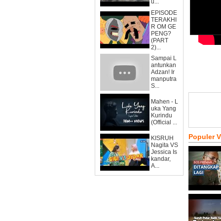
u...
EPISODE
TERAKHI
R OM GE
PENG?
(PART
2)...
Sampai L
antunkan
Adzan! Ir
manputra
S...
Mahen - L
uka Yang
Kurindu
(Official ...
Populer 
KISRUH
Nagita VS
Jessica Is
kandar,
A...