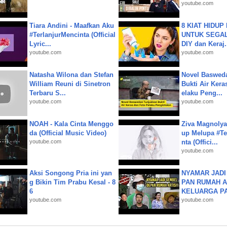
youtube.com
Tiara Andini - Maafkan Aku
8 KIAT HIDUP
#TerlanjurMencinta (Official
UNTUK SEGALA
Lyric...
DIY dan Keraj.
youtube.com
youtube.com
Natasha Wilona dan Stefan
Novel Baswed
William Reuni di Sinetron
Bukti Air Kera
Terbaru S...
elaku Peng...
youtube.com
youtube.com
NOAH - Kala Cinta Menggo
Ziva Magnolya
da (Official Music Video)
up Melupa #Te
youtube.com
nta (Offici...
youtube.com
Aksi Songong Pria ini yan
NYAMAR JADI
g Bikin Tim Prabu Kesal - 8
PAN RUMAH A
6
KELUARGA P
youtube.com
youtube.com