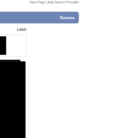
Start Page
|
Add Search Provider
Nawwa
Lebih