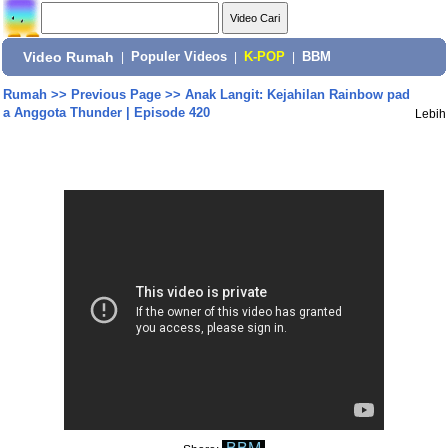
Video Rumah
|
Populer Videos
|
K-POP
|
BBM
Rumah
>>
Previous Page
>>
Anak Langit: Kejahilan Rainbow pad
a Anggota Thunder | Episode 420
Lebih