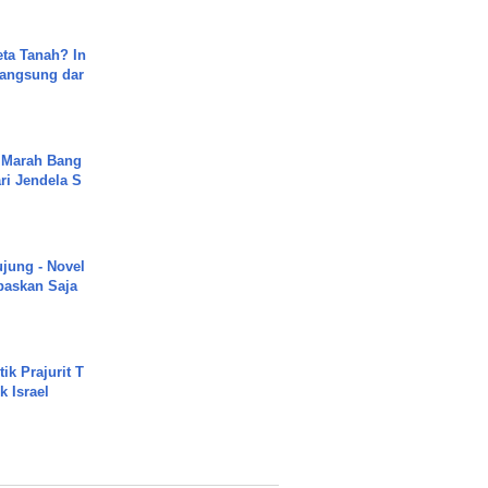
ta Tanah? In
Langsung dar
 Marah Bang
ari Jendela S
.
ujung - Novel
paskan Saja
ik Prajurit T
 Israel