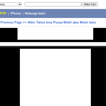
-POP
|
iPhone
|
Hubungi kami
>
Previous Page
>>
Akhir Tahun bisa Punya Mobil atau Motor baru