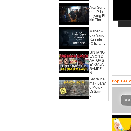
Aksi Song
ong Pria i
ni yang Bi
kin Tim...
Mahen - L
uka Yang
Kurindu
(Official ...
BINTANG
EMON D
ARI GA S
ENGAJA
SAMPE
N...
Safira Ine
Populer 
ma - Bany
u Moto -
Dj Sant
u...