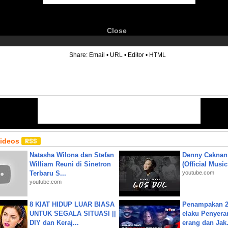
Close
6
Share:
Email
•
URL
•
Editor
•
HTML
Videos
Natasha Wilona dan Stefan
Denny Caknan
William Reuni di Sinetron
(Official Musi
Terbaru S...
youtube.com
youtube.com
8 KIAT HIDUP LUAR BIASA
Penampakan 2
UNTUK SEGALA SITUASI ||
elaku Penyera
DIY dan Keraj...
erang dan Jak.