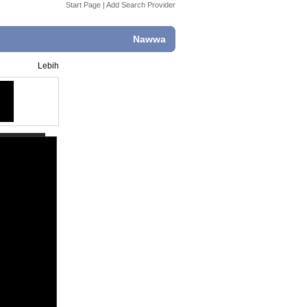
Start Page
|
Add Search Provider
Nawwa
Lebih