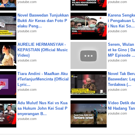
youtube.com
youtube.com
Novel Baswedan Tunjukkan
Karena Sengke
Bukti Air Keras dan Foto P
i Pengakuan 
elaku Peng...
i Nus Kei So...
youtube.com
youtube.com
AURELIE HERMANSYAH -
Serem, Wulan
KEPASTIAN (Official Music
et ke Gino | D
Video)
MP Episode ..
youtube.com
youtube.com
Tiara Andini - Maafkan Aku
Novel Tak Ber
#TerlanjurMencinta (Official
Baswedan: Le
Lyric...
Terdakwa (...
youtube.com
youtube.com
Adu Mulut! Nus Kei vs Kua
Video Detik det
sa Hukum John Kei Soal P
NI Hadang Tank
enyerangan B...
youtube.com
youtube.com