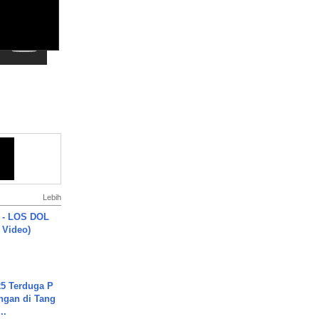
Lebih
 - LOS DOL
c Video)
5 Terduga P
ngan di Tang
..