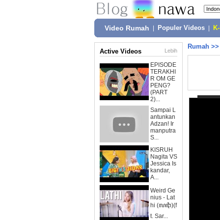
Video Rumah
|
Populer Videos
|
K
Rumah
>
Active Videos
Lebih
EPISODE
TERAKHI
R OM GE
PENG?
(PART
2)...
Sampai L
antunkan
Adzan! Ir
manputra
S...
KISRUH
Nagita VS
Jessica Is
kandar,
A...
Weird Ge
nius - Lat
hi (ꦭꦛꦶ)(f
t. Sar...