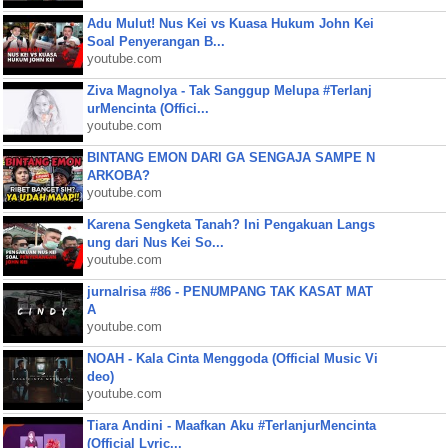
Adu Mulut! Nus Kei vs Kuasa Hukum John Kei
Soal Penyerangan B...
youtube.com
Ziva Magnolya - Tak Sanggup Melupa #Terlanj
urMencinta (Offici...
youtube.com
BINTANG EMON DARI GA SENGAJA SAMPE N
ARKOBA?
youtube.com
Karena Sengketa Tanah? Ini Pengakuan Langs
ung dari Nus Kei So...
youtube.com
jurnalrisa #86 - PENUMPANG TAK KASAT MAT
A
youtube.com
NOAH - Kala Cinta Menggoda (Official Music Vi
deo)
youtube.com
Tiara Andini - Maafkan Aku #TerlanjurMencinta
(Official Lyric...