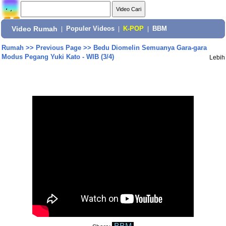
Video Rumah
|
Populer Videos
|
K-POP
|
BBM
Rumah
>>
Previous Page
>>
Bedu Diomelin Semuanya Gara-gara
Modus Pegang Yuki Kato - WIB (3/4)
Lebih