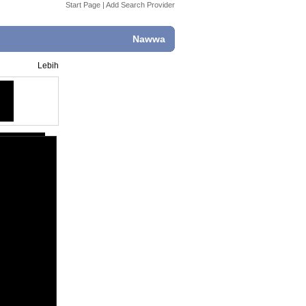
Start Page
|
Add Search Provider
Nawwa
Lebih