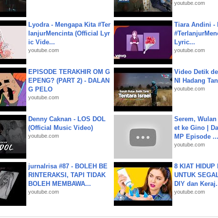
youtube.com
Lyodra - Mengapa Kita #Ter
Tiara Andini -
lanjurMencinta (Official Lyr
#TerlanjurMenc
ic Vide...
Lyric...
youtube.com
youtube.com
EPISODE TERAKHIR OM G
Video Detik det
EPENG? (PART 2) - DALAN
NI Hadang Tank
G PELO
youtube.com
youtube.com
Denny Caknan - LOS DOL
Serem, Wulan
(Official Music Video)
et ke Gino | D
youtube.com
MP Episode ..
youtube.com
jurnalrisa #87 - BOLEH BE
8 KIAT HIDUP
RINTERAKSI, TAPI TIDAK
UNTUK SEGALA
BOLEH MEMBAWA...
DIY dan Keraj.
youtube.com
youtube.com