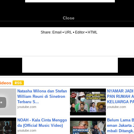
Close
6
Share:
Email
•
URL
•
Editor
•
HTML
Videos
Natasha Wilona dan Stefan
NYAMAR JADI
William Reuni di Sinetron
PAN RUMAH A
Terbaru S...
KELUARGA P
youtube.com
youtube.com
NOAH - Kala Cinta Menggo
Belum Lama B
da (Official Music Video)
eman Jakarta 
youtube.com
mbali Ditangk.