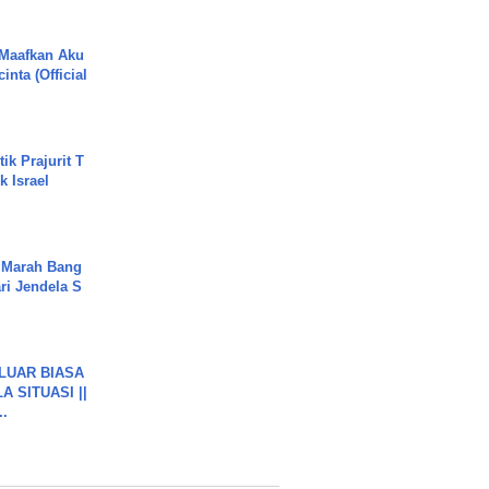
 Maafkan Aku
inta (Official
ik Prajurit T
 Israel
 Marah Bang
ari Jendela S
.
 LUAR BIASA
 SITUASI ||
..