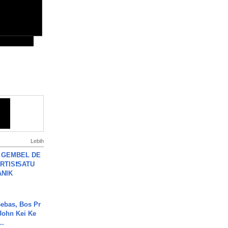
Lebih
 GEMBEL DE
RTIS❗SATU
ANIK
ebas, Bos Pr
John Kei Ke
..