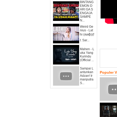
BINTANG
EMON D
ARI GA S
ENGAJA
SAMPE
N...
Weird Ge
nius - Lat
hi (ꦭꦛꦶ)(f
t. Sar...
Mahen - L
uka Yang
Kurindu
(Official ...
Sampai L
antunkan
Populer 
Adzan! Ir
manputra
S...