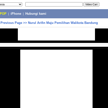
-POP
|
iPhone
|
Hubungi kami
>
Previous Page
>>
Nurul Arifin Maju Pemilihan Walikota Bandung