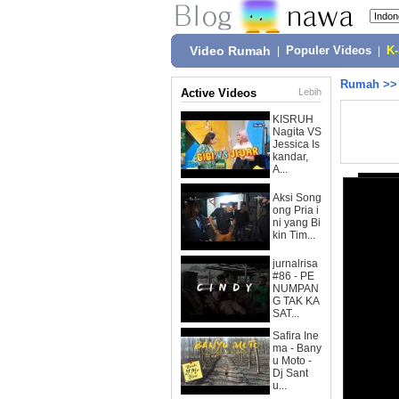
Video Rumah
|
Populer Videos
|
K
Rumah
>
Active Videos
Lebih
KISRUH
Nagita VS
Jessica Is
kandar,
A...
Aksi Song
ong Pria i
ni yang Bi
kin Tim...
jurnalrisa
#86 - PE
NUMPAN
G TAK KA
SAT...
Safira Ine
ma - Bany
u Moto -
Dj Sant
u...