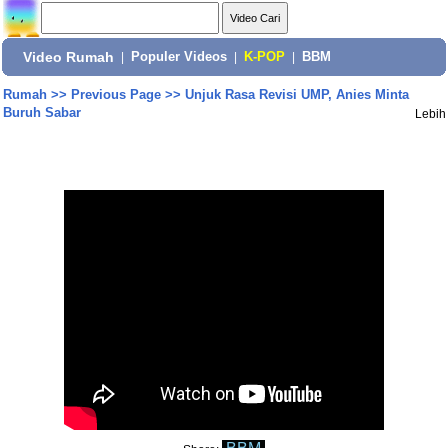
Video Rumah
|
Populer Videos
|
K-POP
|
BBM
Rumah
>>
Previous Page
>>
Unjuk Rasa Revisi UMP, Anies Minta
Buruh Sabar
Lebih