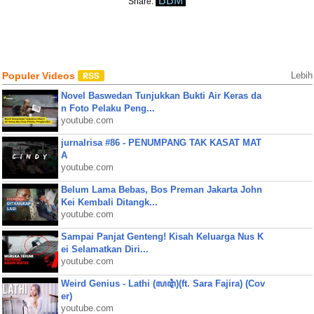
BBM
Share:
Populer Videos
Lebih
Novel Baswedan Tunjukkan Bukti Air Keras da
n Foto Pelaku Peng...
youtube.com
jurnalrisa #86 - PENUMPANG TAK KASAT MAT
A
youtube.com
Belum Lama Bebas, Bos Preman Jakarta John
Kei Kembali Ditangk...
youtube.com
Sampai Panjat Genteng! Kisah Keluarga Nus K
ei Selamatkan Diri...
youtube.com
Weird Genius - Lathi (ꦭꦛꦶ)(ft. Sara Fajira) (Cov
er)
youtube.com