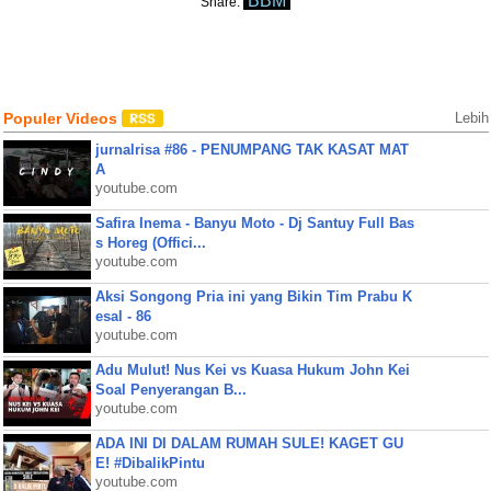
BBM
Share:
Populer Videos
Lebih
jurnalrisa #86 - PENUMPANG TAK KASAT MAT
A
youtube.com
Safira Inema - Banyu Moto - Dj Santuy Full Bas
s Horeg (Offici...
youtube.com
Aksi Songong Pria ini yang Bikin Tim Prabu K
esal - 86
youtube.com
Adu Mulut! Nus Kei vs Kuasa Hukum John Kei
Soal Penyerangan B...
youtube.com
ADA INI DI DALAM RUMAH SULE! KAGET GU
E! #DibalikPintu
youtube.com