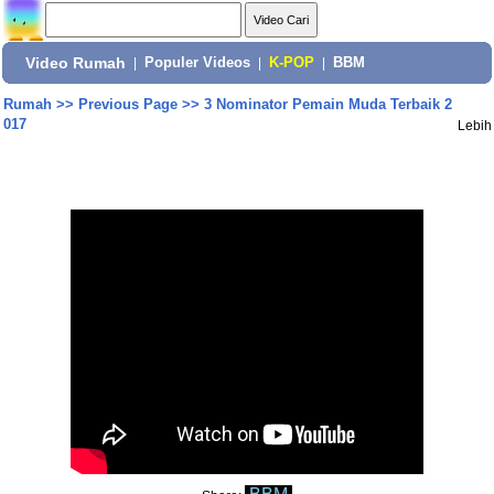
Video Rumah
|
Populer Videos
|
K-POP
|
BBM
Rumah
>>
Previous Page
>>
3 Nominator Pemain Muda Terbaik 2
017
Lebih