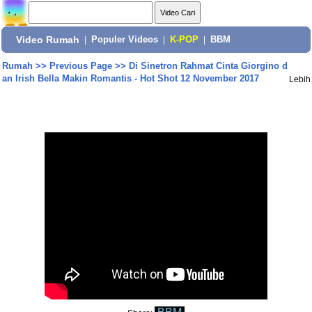
Video Rumah
|
Populer Videos
|
K-POP
|
BBM
Rumah
>>
Previous Page
>>
Di Sinetron Rahmat Cinta Giorgino d
an Irish Bella Makin Romantis - Hot Shot 12 November 2017
Lebih