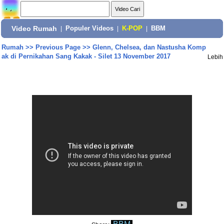
Video Rumah
|
Populer Videos
|
K-POP
|
BBM
Rumah
>>
Previous Page
>>
Glenn, Chelsea, dan Nastusha Komp
ak di Pernikahan Sang Kakak - Silet 13 November 2017
Lebih