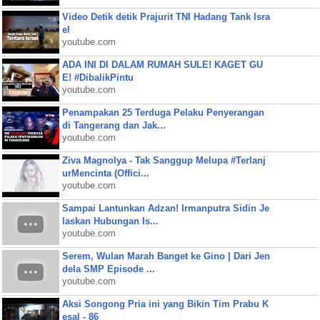
Video Detik detik Prajurit TNI Hadang Tank Isra
el
youtube.com
ADA INI DI DALAM RUMAH SULE! KAGET GU
E! #DibalikPintu
youtube.com
Penampakan 25 Terduga Pelaku Penyerangan
di Tangerang dan Jak...
youtube.com
Ziva Magnolya - Tak Sanggup Melupa #Terlanj
urMencinta (Offici...
youtube.com
Sampai Lantunkan Adzan! Irmanputra Sidin Je
laskan Hubungan Is...
youtube.com
Serem, Wulan Marah Banget ke Gino | Dari Jen
dela SMP Episode ...
youtube.com
Aksi Songong Pria ini yang Bikin Tim Prabu K
esal - 86