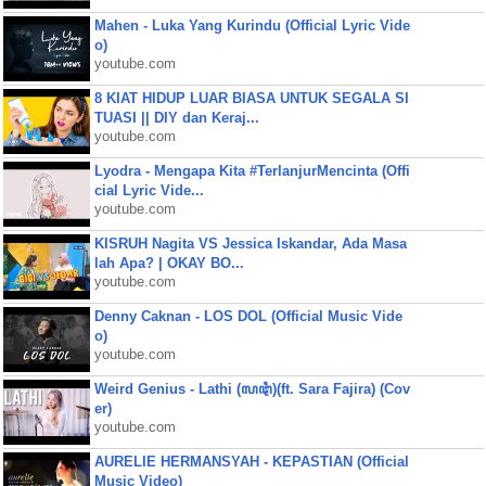
Mahen - Luka Yang Kurindu (Official Lyric Vide
o)
youtube.com
8 KIAT HIDUP LUAR BIASA UNTUK SEGALA SI
TUASI || DIY dan Keraj...
youtube.com
Lyodra - Mengapa Kita #TerlanjurMencinta (Offi
cial Lyric Vide...
youtube.com
KISRUH Nagita VS Jessica Iskandar, Ada Masa
lah Apa? | OKAY BO...
youtube.com
Denny Caknan - LOS DOL (Official Music Vide
o)
youtube.com
Weird Genius - Lathi (ꦭꦛꦶ)(ft. Sara Fajira) (Cov
er)
youtube.com
AURELIE HERMANSYAH - KEPASTIAN (Official
Music Video)