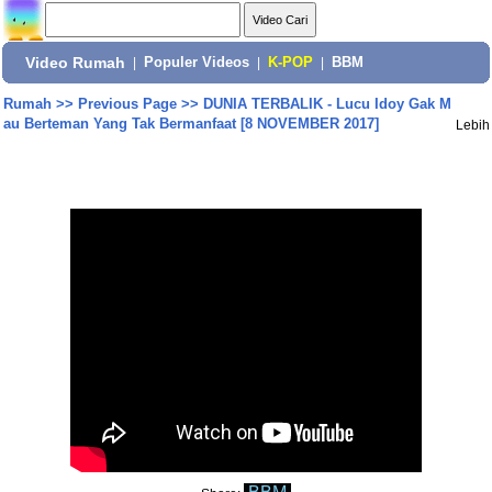
Video Rumah
|
Populer Videos
|
K-POP
|
BBM
Rumah
>>
Previous Page
>>
DUNIA TERBALIK - Lucu Idoy Gak M
au Berteman Yang Tak Bermanfaat [8 NOVEMBER 2017]
Lebih