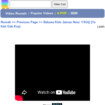
Video Rumah
|
Populer Videos
|
K-POP
|
BBM
Rumah
>>
Previous Page
>>
Bahasa Kids Jaman Now: YXGQ (Ya
Kali Gak Kuy)
Lebih