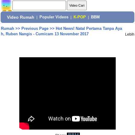
Video Rumah
|
Populer Videos
|
K-POP
|
BBM
Rumah
>>
Previous Page
>>
Hot News! Natal Pertama Tanpa Aya
h, Ruben Nangis - Cumicam 13 November 2017
Lebih