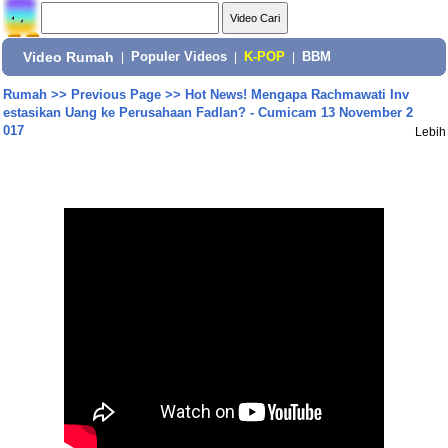
Video Rumah
|
Populer Videos
|
K-POP
|
BBM
Rumah
>>
Previous Page
>>
Hot News! Mengapa Rachmawati Inv
estasikan Uang ke Perusahaan Fadlan? - Cumicam 13 November 2
017
Lebih