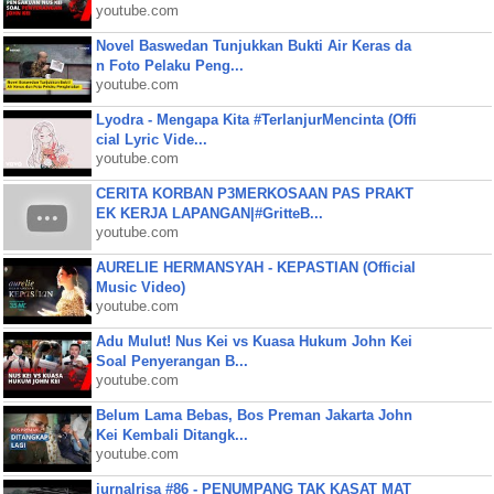
youtube.com
Novel Baswedan Tunjukkan Bukti Air Keras da
n Foto Pelaku Peng...
youtube.com
Lyodra - Mengapa Kita #TerlanjurMencinta (Offi
cial Lyric Vide...
youtube.com
CERITA KORBAN P3MERKOSAAN PAS PRAKT
EK KERJA LAPANGAN|#GritteB...
youtube.com
AURELIE HERMANSYAH - KEPASTIAN (Official
Music Video)
youtube.com
Adu Mulut! Nus Kei vs Kuasa Hukum John Kei
Soal Penyerangan B...
youtube.com
Belum Lama Bebas, Bos Preman Jakarta John
Kei Kembali Ditangk...
youtube.com
jurnalrisa #86 - PENUMPANG TAK KASAT MAT