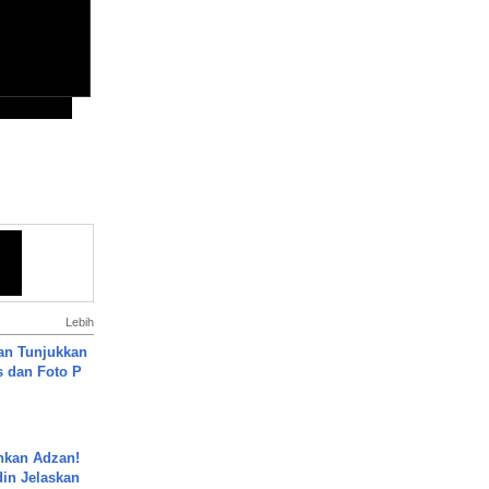
Lebih
an Tunjukkan
s dan Foto P
nkan Adzan!
din Jelaskan