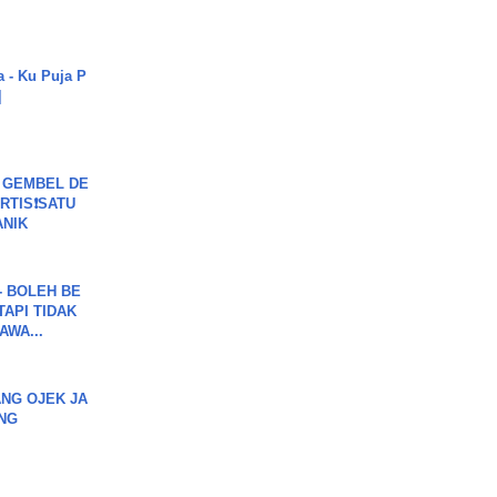
.
a - Ku Puja P
]
 GEMBEL DE
RTIS❗SATU
ANIK
7 - BOLEH BE
TAPI TIDAK
WA...
NG OJEK JA
NG