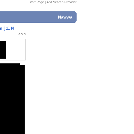
Start Page
|
Add Search Provider
Nawwa
 [ 11 N
Lebih