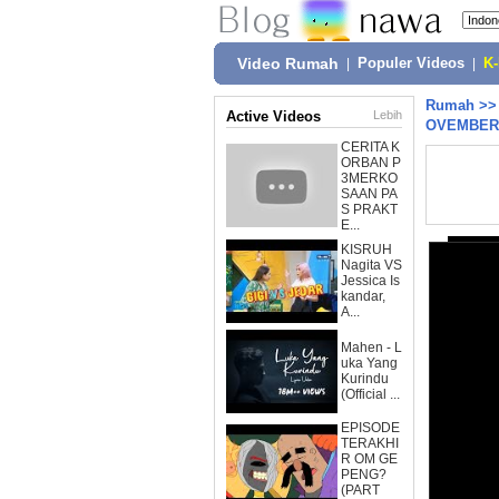
Video Rumah
|
Populer Videos
|
K
Rumah
>
Active Videos
Lebih
OVEMBER 
CERITA K
ORBAN P
3MERKO
SAAN PA
S PRAKT
E...
KISRUH
Nagita VS
Jessica Is
kandar,
A...
Mahen - L
uka Yang
Kurindu
(Official ...
EPISODE
TERAKHI
R OM GE
PENG?
(PART