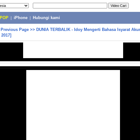
-POP
|
iPhone
|
Hubungi kami
>
Previous Page
>>
DUNIA TERBALIK - Idoy Mengerti Bahasa Isyarat Akum
2017]