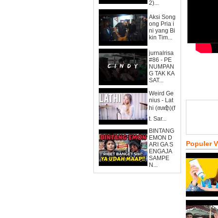
2)...
Aksi Song
ong Pria i
ni yang Bi
kin Tim...
jurnalrisa
#86 - PE
NUMPAN
G TAK KA
SAT...
Weird Ge
nius - Lat
hi (ꦭꦛꦶ)(f
t. Sar...
BINTANG
EMON D
Populer 
ARI GA S
ENGAJA
SAMPE
N...