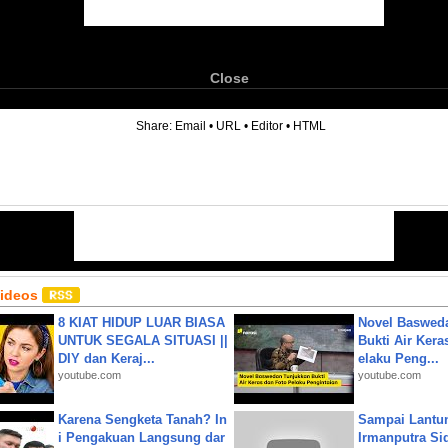
Close
6
Share:
Email
•
URL
•
Editor
•
HTML
Videos
8 KIAT HIDUP LUAR BIASA
Novel Baswed
UNTUK SEGALA SITUASI ||
Bukti Air Kera
DIY dan Keraj...
elaku Peng...
youtube.com
youtube.com
Karena Sengketa Tanah? In
Sampai Lantu
i Pengakuan Langsung dar
Irmanputra Si