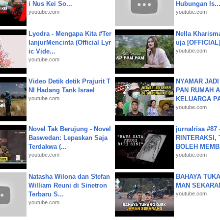
i Nus Kei So...
Hubungan Is..
youtube.com
youtube.com
Lyodra - Mengapa Kita #Ter
Nella Kharism
lanjurMencinta (Official Lyr
uja [OFFICIAL
ic Vide...
youtube.com
youtube.com
Video Detik detik Prajurit T
NYAMAR JADI
NI Hadang Tank Israel
PAN RUMAH A
youtube.com
KELUARGA P
youtube.com
Novel Tak Berujung - Novel
jurnalrisa #8
Baswedan: Lepaskan Saja
RINTERAKSI, 
Terdakwa (...
BOLEH MEMBA
youtube.com
youtube.com
Natasha Wilona dan Stefan
BAHAYA TUKA
William Reuni di Sinetron
MAN SEKARA
Terbaru S...
youtube.com
youtube.com