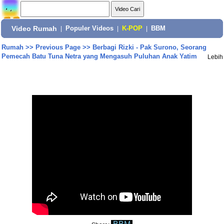
Video Rumah
|
Populer Videos
|
K-POP
|
BBM
Rumah
>>
Previous Page
>>
Berbagi Rizki - Pak Surono, Seorang
Pemecah Batu Tuna Netra yang Mengasuh Puluhan Anak Yatim
Lebih