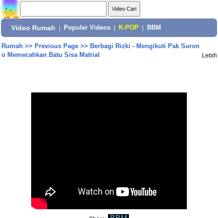
Video Rumah
|
Populer Videos
|
K-POP
|
BBM
Rumah
>>
Previous Page
>>
Berbagi Rizki - Mengikuti Pak Suron
o Memecahkan Batu Sisa Matrial
Lebih