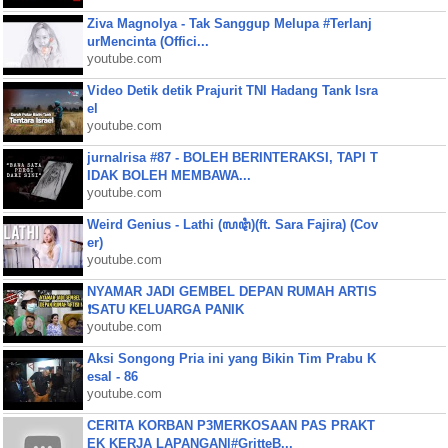
Ziva Magnolya - Tak Sanggup Melupa #Terlanj
urMencinta (Offici...
youtube.com
Video Detik detik Prajurit TNI Hadang Tank Isra
el
youtube.com
jurnalrisa #87 - BOLEH BERINTERAKSI, TAPI T
IDAK BOLEH MEMBAWA...
youtube.com
Weird Genius - Lathi (ꦭꦛꦶ)(ft. Sara Fajira) (Cov
er)
youtube.com
NYAMAR JADI GEMBEL DEPAN RUMAH ARTIS
❗SATU KELUARGA PANIK
youtube.com
Aksi Songong Pria ini yang Bikin Tim Prabu K
esal - 86
youtube.com
CERITA KORBAN P3MERKOSAAN PAS PRAKT
EK KERJA LAPANGAN|#GritteB...