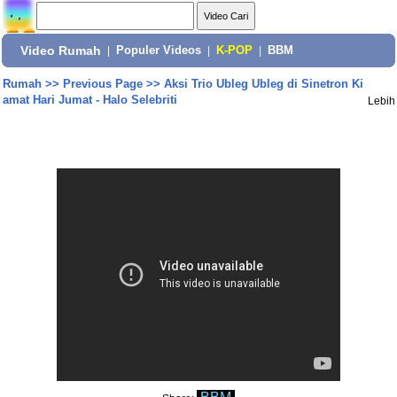
Video Rumah
|
Populer Videos
|
K-POP
|
BBM
Rumah
>>
Previous Page
>>
Aksi Trio Ubleg Ubleg di Sinetron Ki
amat Hari Jumat - Halo Selebriti
Lebih