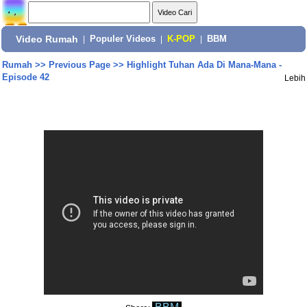
Video Rumah
|
Populer Videos
|
K-POP
|
BBM
Rumah
>>
Previous Page
>>
Highlight Tuhan Ada Di Mana-Mana -
Episode 42
Lebih