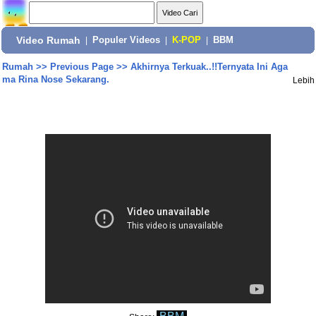
Video Rumah
|
Populer Videos
|
K-POP
|
BBM
Rumah
>>
Previous Page
>>
Akhirnya Terkuak..!!Ternyata Ini Aga
ma Rina Nose Sekarang.
Lebih