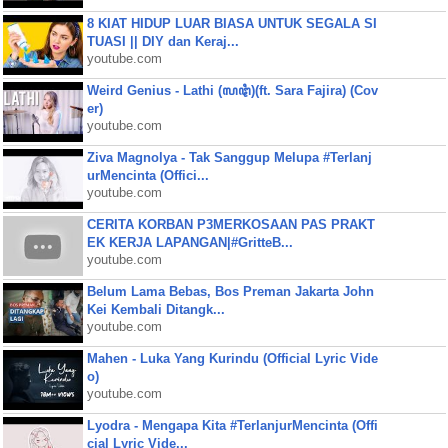
8 KIAT HIDUP LUAR BIASA UNTUK SEGALA SI
TUASI || DIY dan Keraj...
youtube.com
Weird Genius - Lathi (ꦭꦛꦶ)(ft. Sara Fajira) (Cov
er)
youtube.com
Ziva Magnolya - Tak Sanggup Melupa #Terlanj
urMencinta (Offici...
youtube.com
CERITA KORBAN P3MERKOSAAN PAS PRAKT
EK KERJA LAPANGAN|#GritteB...
youtube.com
Belum Lama Bebas, Bos Preman Jakarta John
Kei Kembali Ditangk...
youtube.com
Mahen - Luka Yang Kurindu (Official Lyric Vide
o)
youtube.com
Lyodra - Mengapa Kita #TerlanjurMencinta (Offi
cial Lyric Vide...