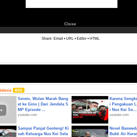
Close
6
Share:
Email
•
URL
•
Editor
•
HTML
Videos
Serem, Wulan Marah Bang
Karena Sengke
et ke Gino | Dari Jendela S
i Pengakuan 
MP Episode ...
i Nus Kei So...
youtube.com
youtube.com
Sampai Panjat Genteng! Ki
Novel Baswed
sah Keluarga Nus Kei Sela
Bukti Air Kera