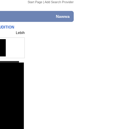
Start Page
|
Add Search Provider
Nawwa
AUDITION
Lebih