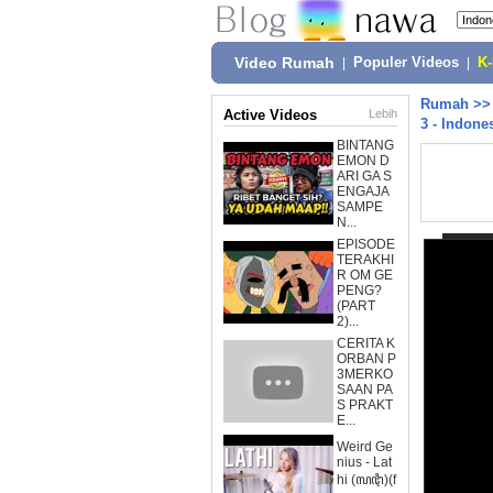
Video Rumah
|
Populer Videos
|
K
Rumah
>
Active Videos
Lebih
3 - Indone
BINTANG
EMON D
ARI GA S
ENGAJA
SAMPE
N...
EPISODE
TERAKHI
R OM GE
PENG?
(PART
2)...
CERITA K
ORBAN P
3MERKO
SAAN PA
S PRAKT
E...
Weird Ge
nius - Lat
hi (ꦭꦛꦶ)(f