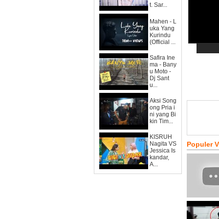
t. Sar...
Mahen - L
uka Yang
Kurindu
(Official ...
Safira Ine
ma - Bany
u Moto -
Dj Sant
u...
Aksi Song
ong Pria i
ni yang Bi
kin Tim...
KISRUH
Nagita VS
Populer 
Jessica Is
kandar,
A...