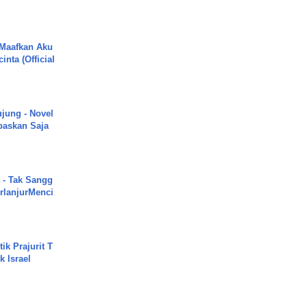
 Maafkan Aku
inta (Official
ujung - Novel
paskan Saja
 - Tak Sangg
rlanjurMenci
ik Prajurit T
 Israel