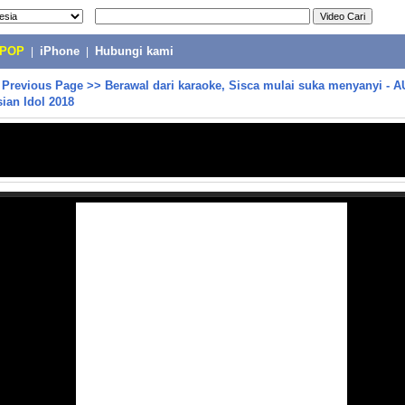
-POP
|
iPhone
|
Hubungi kami
>
Previous Page
>>
Berawal dari karaoke, Sisca mulai suka menyanyi - 
sian Idol 2018