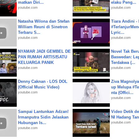
matkan Diri...
elaku Peng...
youtube.com
youtube.com
Natasha Wilona dan Stefan
Tiara Andini -
William Reuni di Sinetron
#TerlanjurMenc
Terbaru S...
Lyric...
youtube.com
youtube.com
NYAMAR JADI GEMBEL DE
Novel Tak Ber
PAN RUMAH ARTIS❗SATU
Baswedan: Le
KELUARGA PANIK
Terdakwa (...
youtube.com
youtube.com
Denny Caknan - LOS DOL
Ziva Magnolya
(Official Music Video)
up Melupa #Te
youtube.com
nta (Offici...
youtube.com
Sampai Lantunkan Adzan!
Video Detik det
Irmanputra Sidin Jelaskan
NI Hadang Tank
Hubungan Is...
youtube.com
youtube.com