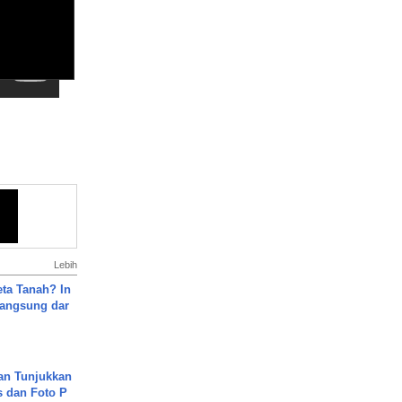
Lebih
ta Tanah? In
Langsung dar
an Tunjukkan
s dan Foto P