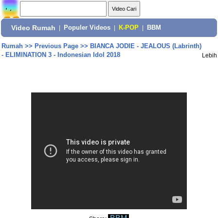
Video Rumah
|
Populer Videos
|
K-POP
|
BBM
Rumah
>>
Previous Page
>>
BIANCA JODIE - JEALOUS (Labrinth)
- ELIMINATION 3 - Indonesian Idol 2018
Lebih