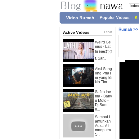
Video Rumah
|
Populer Videos
|
K
Rumah
>
Active Videos
Lebih
Weird Ge
nius - Lat
hi (ꦭꦛꦶ)(f
t. Sar...
Aksi Song
ong Pria i
ni yang Bi
kin Tim...
Safira Ine
ma - Bany
u Moto -
Dj Sant
u...
Sampai L
antunkan
Adzan! Ir
manputra
S...