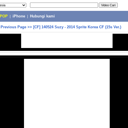
-POP
|
iPhone
|
Hubungi kami
>
Previous Page
>>
[CF] 140524 Suzy - 2014 Sprite Korea CF (15s Ver.)