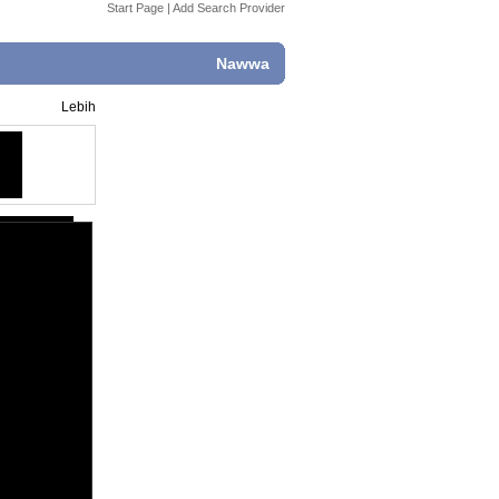
Start Page
|
Add Search Provider
Nawwa
Lebih