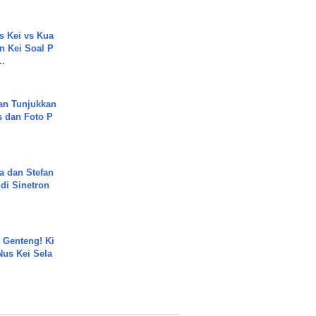
s Kei vs Kua
 Kei Soal P
..
an Tunjukkan
s dan Foto P
a dan Stefan
di Sinetron
 Genteng! Ki
Nus Kei Sela