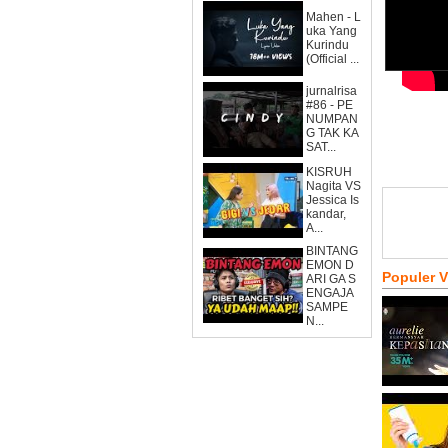
Mahen - L
uka Yang
Kurindu
(Official ...
jurnalrisa
#86 - PE
NUMPAN
G TAK KA
SAT...
KISRUH
Nagita VS
Jessica Is
kandar,
A...
BINTANG
EMON D
Populer 
ARI GA S
ENGAJA
SAMPE
N...