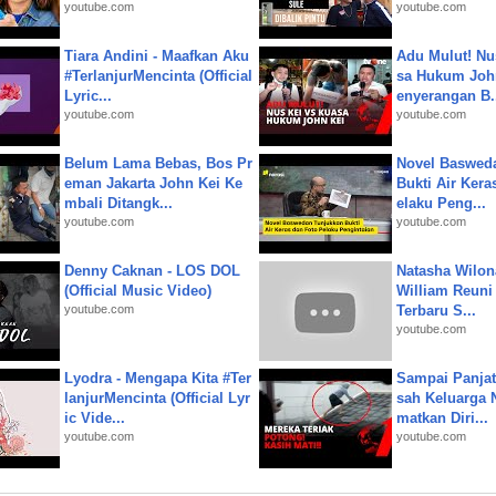
youtube.com
youtube.com
Tiara Andini - Maafkan Aku
Adu Mulut! Nu
#TerlanjurMencinta (Official
sa Hukum John
Lyric...
enyerangan B.
youtube.com
youtube.com
Belum Lama Bebas, Bos Pr
Novel Baswed
eman Jakarta John Kei Ke
Bukti Air Kera
mbali Ditangk...
elaku Peng...
youtube.com
youtube.com
Denny Caknan - LOS DOL
Natasha Wilon
(Official Music Video)
William Reuni 
youtube.com
Terbaru S...
youtube.com
Lyodra - Mengapa Kita #Ter
Sampai Panjat
lanjurMencinta (Official Lyr
sah Keluarga 
ic Vide...
matkan Diri...
youtube.com
youtube.com