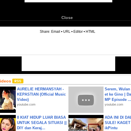
Close
6
Share:
Email
•
URL
•
Editor
•
HTML
Videos
AURELIE HERMANSYAH -
Serem, Wulan
KEPASTIAN (Official Music
et ke Gino | D
Video)
MP Episode ..
youtube.com
youtube.com
8 KIAT HIDUP LUAR BIASA
ADA INI DI 
UNTUK SEGALA SITUASI ||
SULE! KAGET 
DIY dan Keraj...
ikPintu