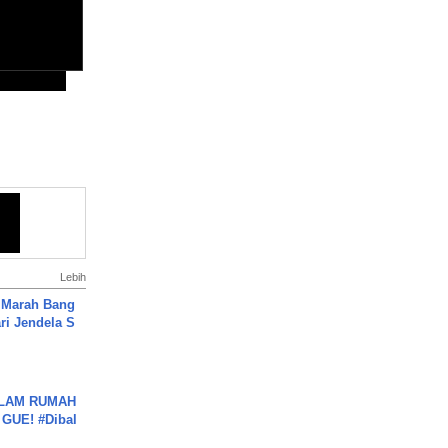
Lebih
 Marah Bang
ari Jendela S
.
DALAM RUMAH
GUE! #Dibal