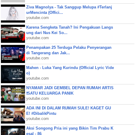
Ziva Magnolya - Tak Sanggup Melupa #Terlanj
urMencinta (Offici...
youtube.com
Karena Sengketa Tanah? Ini Pengakuan Langs
ung dari Nus Kei So...
youtube.com
Penampakan 25 Terduga Pelaku Penyerangan
di Tangerang dan Jak...
youtube.com
Mahen - Luka Yang Kurindu (Official Lyric Vide
o)
youtube.com
NYAMAR JADI GEMBEL DEPAN RUMAH ARTIS
❗SATU KELUARGA PANIK
youtube.com
ADA INI DI DALAM RUMAH SULE! KAGET GU
E! #DibalikPintu
youtube.com
Aksi Songong Pria ini yang Bikin Tim Prabu K
esal - 86