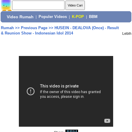
Video Rumah
|
Populer Videos
|
K-POP
|
BBM
Rumah
>>
Previous Page
>>
HUSEIN - DEALOVA (Once) - Result
& Reunion Show - Indonesian Idol 2014
Lebih