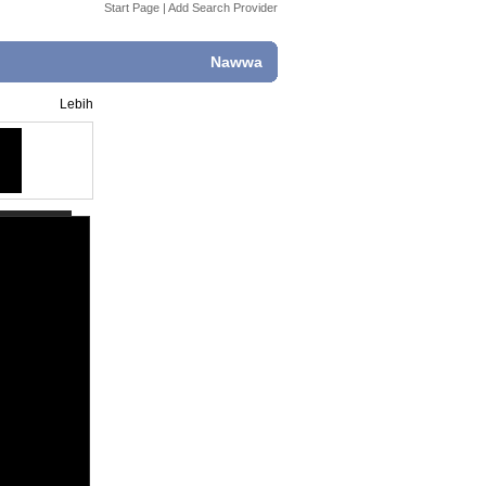
Start Page
|
Add Search Provider
Nawwa
Lebih