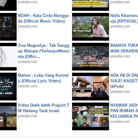
youtube.com
youtube.com
NOAH - Kala Cinta Menggo
Nella Kharism
da (Official Music Video)
uja [OFFICIAL
youtube.com
youtube.com
Ziva Magnolya - Tak Sangg
BAHAYA TUKA
up Melupa #TerlanjurMenci
MAN SEKARA
nta (Offici...
youtube.com
youtube.com
Mahen - Luka Yang Kurind
ADA INI DI 
u (Official Lyric Video)
SULE! KAGET 
youtube.com
ikPintu
youtube.com
Video Detik detik Prajurit T
NYAMAR JADI
NI Hadang Tank Israel
PAN RUMAH A
youtube.com
KELUARGA P
youtube.com