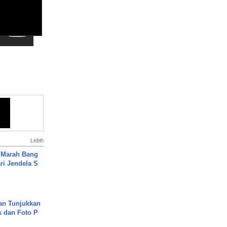
Lebih
 Marah Bang
ari Jendela S
.
an Tunjukkan
s dan Foto P