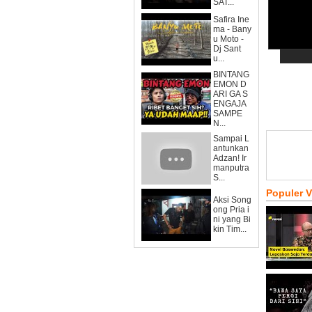
SAT...
Safira Ine
ma - Bany
u Moto -
Dj Sant
u...
BINTANG
EMON D
ARI GA S
ENGAJA
SAMPE
N...
Sampai L
antunkan
Adzan! Ir
manputra
S...
Populer 
Aksi Song
ong Pria i
ni yang Bi
kin Tim...