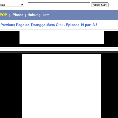
-POP
|
iPhone
|
Hubungi kami
>
Previous Page
>>
Tetangga Masa Gitu - Episode 19 part 2/3