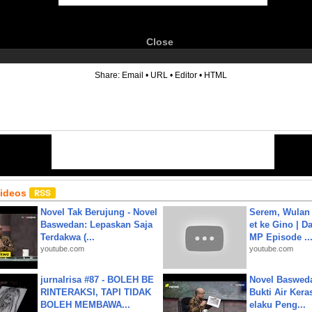
Close
6
Share:
Email
•
URL
•
Editor
•
HTML
Videos
Novel Tak Berujung - Novel
Serem, Wulan
Baswedan: Lepaskan Saja
et ke Gino | D
Terdakwa (...
MP Episode ..
youtube.com
youtube.com
jurnalrisa #87 - BOLEH BE
Novel Baswed
RINTERAKSI, TAPI TIDAK
Bukti Air Kera
BOLEH MEMBAWA...
elaku Peng...