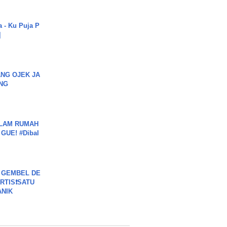
a - Ku Puja P
]
NG OJEK JA
NG
DALAM RUMAH
GUE! #Dibal
 GEMBEL DE
RTIS❗SATU
ANIK