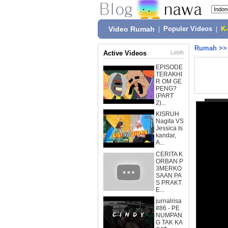
Video Rumah
|
Populer Videos
|
K
Rumah
>
Active Videos
Lebih
EPISODE
TERAKHI
R OM GE
PENG?
(PART
2)...
KISRUH
Nagita VS
Jessica Is
kandar,
A...
CERITA K
ORBAN P
3MERKO
SAAN PA
S PRAKT
E...
jurnalrisa
#86 - PE
NUMPAN
G TAK KA