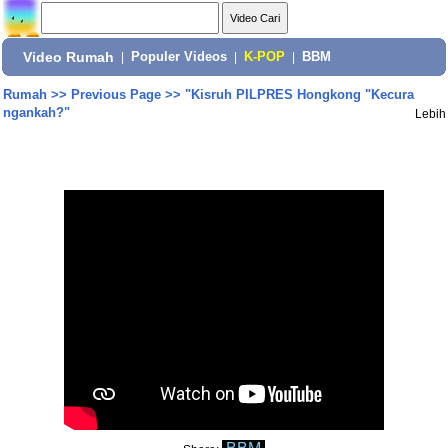
Video Rumah
|
Populer Videos
|
K-POP
|
BBM
Rumah
>>
Previous Page
>>
"Kisruh PILPRES Hongkong "Kecura
ngankah?"
Lebih