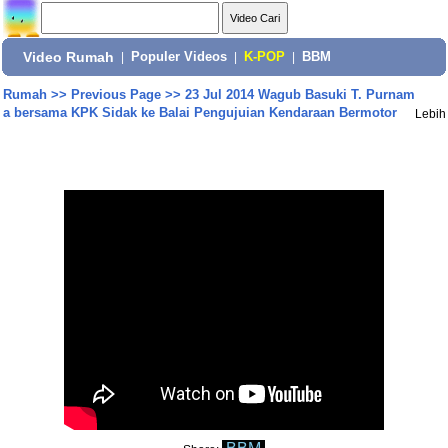
Video Rumah
|
Populer Videos
|
K-POP
|
BBM
Rumah
>>
Previous Page
>>
23 Jul 2014 Wagub Basuki T. Purnam
a bersama KPK Sidak ke Balai Pengujuian Kendaraan Bermotor
Lebih