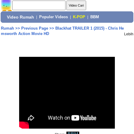
Video Rumah
|
Populer Videos
|
K-POP
|
BBM
Rumah
>>
Previous Page
>>
Blackhat TRAILER 1 (2015) - Chris He
msworth Action Movie HD
Lebih