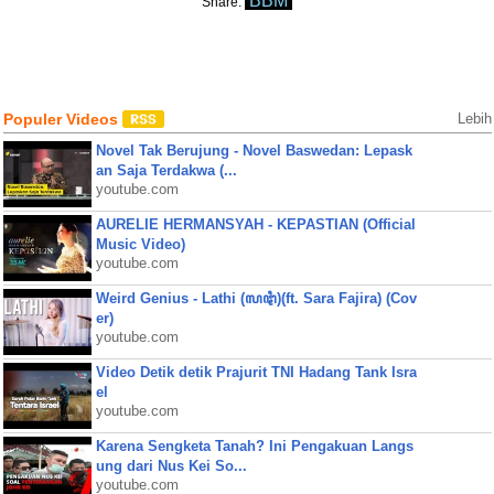
BBM
Share:
Populer Videos
Lebih
Novel Tak Berujung - Novel Baswedan: Lepask
an Saja Terdakwa (...
youtube.com
AURELIE HERMANSYAH - KEPASTIAN (Official
Music Video)
youtube.com
Weird Genius - Lathi (ꦭꦛꦶ)(ft. Sara Fajira) (Cov
er)
youtube.com
Video Detik detik Prajurit TNI Hadang Tank Isra
el
youtube.com
Karena Sengketa Tanah? Ini Pengakuan Langs
ung dari Nus Kei So...
youtube.com