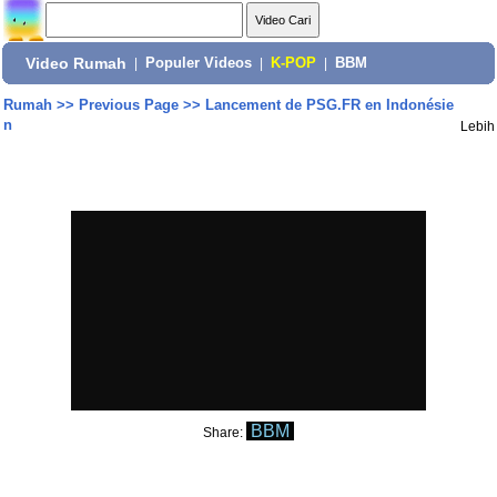
Video Rumah
|
Populer Videos
|
K-POP
|
BBM
Rumah
>>
Previous Page
>>
Lancement de PSG.FR en Indonésie
n
Lebih
BBM
Share: