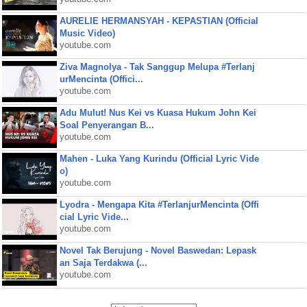
AURELIE HERMANSYAH - KEPASTIAN (Official
Music Video)
youtube.com
Ziva Magnolya - Tak Sanggup Melupa #Terlanj
urMencinta (Offici...
youtube.com
Adu Mulut! Nus Kei vs Kuasa Hukum John Kei
Soal Penyerangan B...
youtube.com
Mahen - Luka Yang Kurindu (Official Lyric Vide
o)
youtube.com
Lyodra - Mengapa Kita #TerlanjurMencinta (Offi
cial Lyric Vide...
youtube.com
Novel Tak Berujung - Novel Baswedan: Lepask
an Saja Terdakwa (...
youtube.com