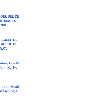
 GEMBEL DE
RTIS❗SATU
ANIK
7 - BOLEH BE
TAPI TIDAK
WA...
ebas, Bos Pr
John Kei Ke
..
ujung - Novel
paskan Saja