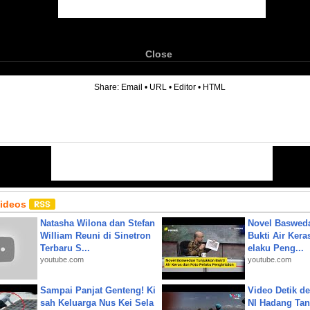
Close
6
Share:
Email
•
URL
•
Editor
•
HTML
Videos
Natasha Wilona dan Stefan
Novel Baswed
William Reuni di Sinetron
Bukti Air Kera
Terbaru S...
elaku Peng...
youtube.com
youtube.com
Sampai Panjat Genteng! Ki
Video Detik det
sah Keluarga Nus Kei Sela
NI Hadang Tank