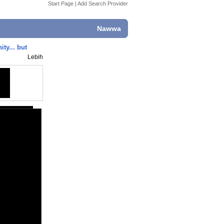
Start Page
|
Add Search Provider
Nawwa
ty... but
Lebih