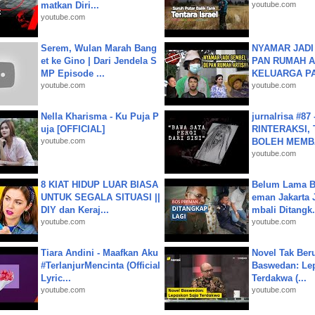
matkan Diri...
youtube.com
youtube.com
Serem, Wulan Marah Bang
NYAMAR JADI
et ke Gino | Dari Jendela S
PAN RUMAH A
MP Episode ...
KELUARGA P
youtube.com
youtube.com
Nella Kharisma - Ku Puja P
jurnalrisa #8
uja [OFFICIAL]
RINTERAKSI, 
youtube.com
BOLEH MEMBA
youtube.com
8 KIAT HIDUP LUAR BIASA
Belum Lama B
UNTUK SEGALA SITUASI ||
eman Jakarta 
DIY dan Keraj...
mbali Ditangk.
youtube.com
youtube.com
Tiara Andini - Maafkan Aku
Novel Tak Ber
#TerlanjurMencinta (Official
Baswedan: Le
Lyric...
Terdakwa (...
youtube.com
youtube.com