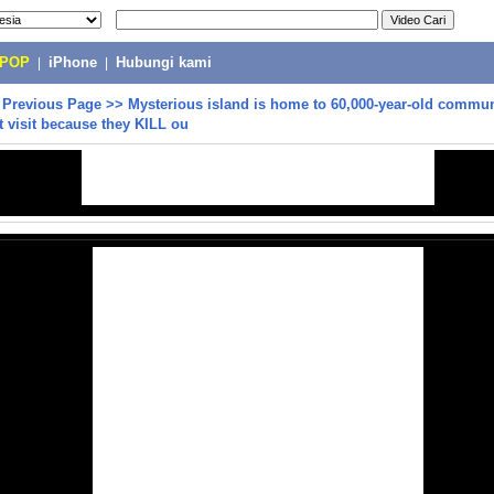
-POP
|
iPhone
|
Hubungi kami
>
Previous Page
>>
Mysterious island is home to 60,000-year-old communi
 visit because they KILL ou