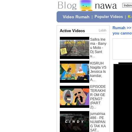
Video Rumah
|
Populer Videos
|
K
Rumah
>
Active Videos
Lebih
you cannot
Safira Ine
ma - Bany
u Moto -
Dj Sant
u...
KISRUH
Nagita VS
Jessica Is
kandar,
A...
EPISODE
TERAKHI
R OM GE
PENG?
(PART
2)...
jurnalrisa
#86 - PE
NUMPAN
G TAK KA
SAT...