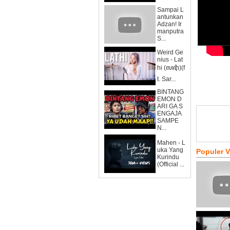
Sampai L
antunkan
Adzan! Ir
manputra
S...
Weird Ge
nius - Lat
hi (ꦭꦛꦶ)(f
t. Sar...
BINTANG
EMON D
ARI GA S
ENGAJA
SAMPE
N...
Mahen - L
uka Yang
Populer 
Kurindu
(Official ...