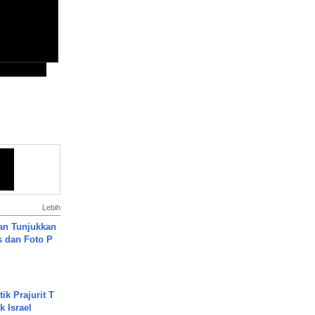
Lebih
an Tunjukkan
s dan Foto P
ik Prajurit T
 Israel