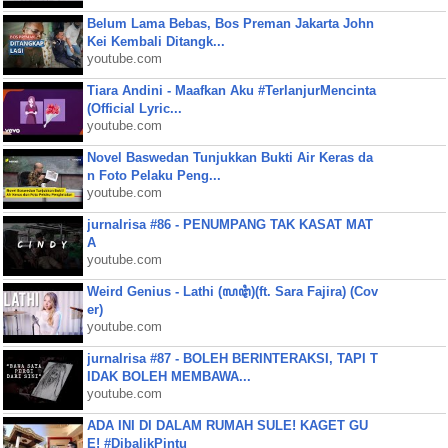
Belum Lama Bebas, Bos Preman Jakarta John
Kei Kembali Ditangk...
youtube.com
Tiara Andini - Maafkan Aku #TerlanjurMencinta
(Official Lyric...
youtube.com
Novel Baswedan Tunjukkan Bukti Air Keras da
n Foto Pelaku Peng...
youtube.com
jurnalrisa #86 - PENUMPANG TAK KASAT MAT
A
youtube.com
Weird Genius - Lathi (ꦭꦛꦶ)(ft. Sara Fajira) (Cov
er)
youtube.com
jurnalrisa #87 - BOLEH BERINTERAKSI, TAPI T
IDAK BOLEH MEMBAWA...
youtube.com
ADA INI DI DALAM RUMAH SULE! KAGET GU
E! #DibalikPintu