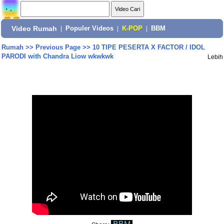
Video Rumah
|
Populer Videos
|
K-POP
|
BBM
Rumah
>>
Previous Page
>>
10 TIPE PESERTA X FACTOR / IDOL
PARODI with Chandra Liow wkwkwk
Lebih