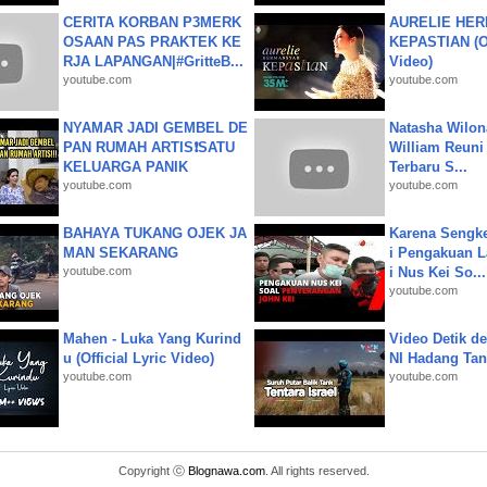
CERITA KORBAN P3MERK
AURELIE HER
OSAAN PAS PRAKTEK KE
KEPASTIAN (Of
RJA LAPANGAN|#GritteB...
Video)
youtube.com
youtube.com
NYAMAR JADI GEMBEL DE
Natasha Wilon
PAN RUMAH ARTIS❗SATU
William Reuni 
KELUARGA PANIK
Terbaru S...
youtube.com
youtube.com
BAHAYA TUKANG OJEK JA
Karena Sengke
MAN SEKARANG
i Pengakuan 
youtube.com
i Nus Kei So...
youtube.com
Mahen - Luka Yang Kurind
Video Detik det
u (Official Lyric Video)
NI Hadang Tank
youtube.com
youtube.com
Copyright ⓒ
Blognawa.com
. All rights reserved.