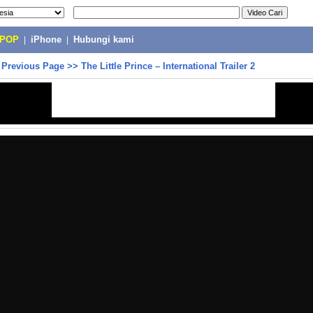
-POP
|
iPhone
|
Hubungi kami
>
Previous Page
>>
The Little Prince – International Trailer 2