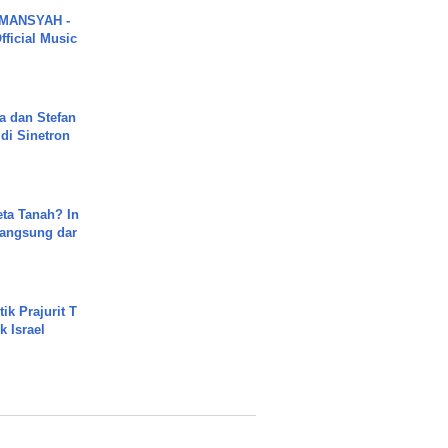
MANSYAH -
ficial Music
a dan Stefan
di Sinetron
ta Tanah? In
Langsung dar
ik Prajurit T
 Israel