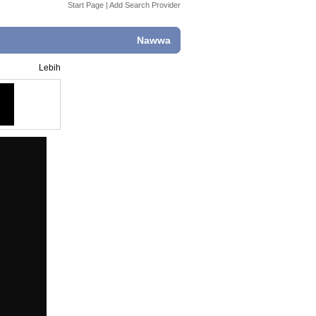
Start Page
|
Add Search Provider
Nawwa
Lebih