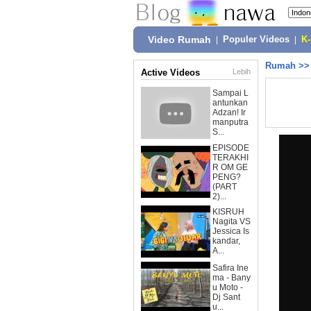
Video Rumah
|
Populer Videos
|
K
Rumah
>
Active Videos
Lebih
Sampai L
antunkan
Adzan! Ir
manputra
S...
EPISODE
TERAKHI
R OM GE
PENG?
(PART
2)...
KISRUH
Nagita VS
Jessica Is
kandar,
A...
Safira Ine
ma - Bany
u Moto -
Dj Sant
u...