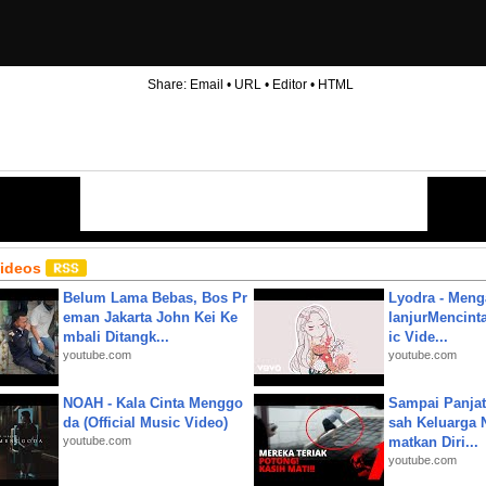
Share:
Email
•
URL
•
Editor
•
HTML
Videos
Belum Lama Bebas, Bos Pr
Lyodra - Meng
eman Jakarta John Kei Ke
lanjurMencinta 
mbali Ditangk...
ic Vide...
youtube.com
youtube.com
NOAH - Kala Cinta Menggo
Sampai Panjat
da (Official Music Video)
sah Keluarga 
youtube.com
matkan Diri...
youtube.com