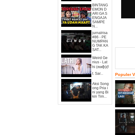
BINTANG
EMON D
ARI GA S
ENGAJA
SAMPE
N...
jurnalrisa
#86 - PE
NUMPAN
G TAK KA
SAT...
Weird Ge
nius - Lat
hi (ꦭꦛꦶ)(f
t. Sar...
Populer 
Aksi Song
ong Pria i
ni yang Bi
kin Tim...