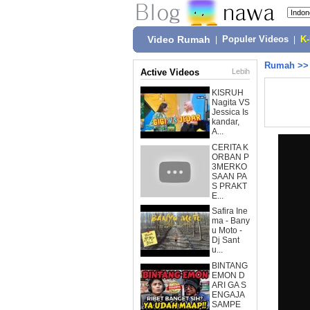
Video Rumah
|
Populer Videos
|
K
Rumah
>
Active Videos
Lebih
KISRUH
Nagita VS
Jessica Is
kandar,
A...
CERITA K
ORBAN P
3MERKO
SAAN PA
S PRAKT
E...
Safira Ine
ma - Bany
u Moto -
Dj Sant
u...
BINTANG
EMON D
ARI GA S
ENGAJA
SAMPE