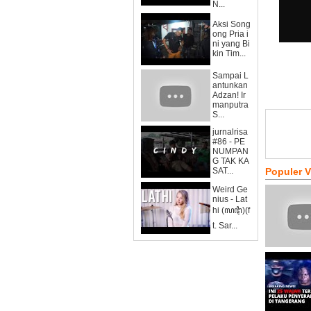
N...
Aksi Song
ong Pria i
ni yang Bi
kin Tim...
Sampai L
antunkan
Adzan! Ir
manputra
S...
jurnalrisa
#86 - PE
NUMPAN
G TAK KA
SAT...
Populer 
Weird Ge
nius - Lat
hi (ꦭꦛꦶ)(f
t. Sar...