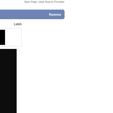
Start Page
|
Add Search Provider
Nawwa
Lebih