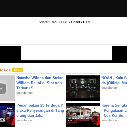
Share:
Email
•
URL
•
Editor
•
HTML
Videos
Natasha Wilona dan Stefan
NOAH - Kala C
William Reuni di Sinetron
da (Official M
Terbaru S...
youtube.com
youtube.com
Penampakan 25 Terduga P
Karena Sengke
elaku Penyerangan di Tang
i Pengakuan 
erang dan Jak...
i Nus Kei So...
youtube.com
youtube.com