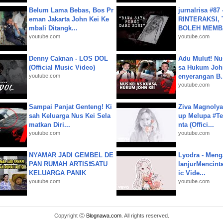
Belum Lama Bebas, Bos Pr
jurnalrisa #8
eman Jakarta John Kei Ke
RINTERAKSI, 
mbali Ditangk...
BOLEH MEMBA
youtube.com
youtube.com
Denny Caknan - LOS DOL
Adu Mulut! Nu
(Official Music Video)
sa Hukum John
youtube.com
enyerangan B.
youtube.com
Sampai Panjat Genteng! Ki
Ziva Magnolya
sah Keluarga Nus Kei Sela
up Melupa #Te
matkan Diri...
nta (Offici...
youtube.com
youtube.com
NYAMAR JADI GEMBEL DE
Lyodra - Meng
PAN RUMAH ARTIS❗SATU
lanjurMencinta 
KELUARGA PANIK
ic Vide...
youtube.com
youtube.com
Copyright ⓒ
Blognawa.com
. All rights reserved.