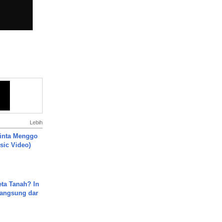
Lebih
inta Menggo
usic Video)
ta Tanah? In
Langsung dar