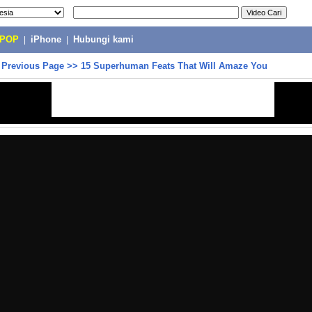
-POP
|
iPhone
|
Hubungi kami
>
Previous Page
>>
15 Superhuman Feats That Will Amaze You