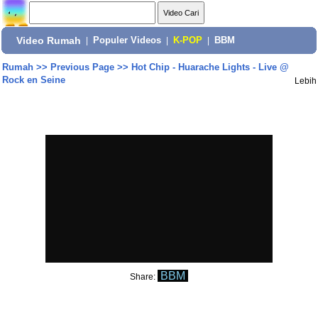
Video Rumah
|
Populer Videos
|
K-POP
|
BBM
Rumah
>>
Previous Page
>>
Hot Chip - Huarache Lights - Live @
Rock en Seine
Lebih
BBM
Share: