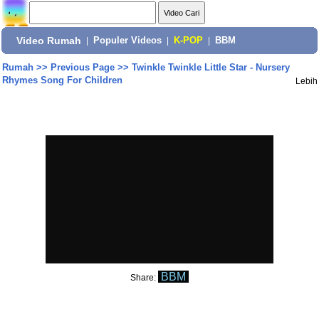
Video Rumah
|
Populer Videos
|
K-POP
|
BBM
Rumah
>>
Previous Page
>>
Twinkle Twinkle Little Star - Nursery
Rhymes Song For Children
Lebih
BBM
Share: