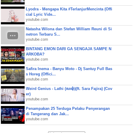
Lyodra - Mengapa Kita #TerlanjurMencinta (Offi
cial Lyric Vide...
youtube.com
Natasha Wilona dan Stefan William Reuni di Si
netron Terbaru S...
youtube.com
BINTANG EMON DARI GA SENGAJA SAMPE N
ARKOBA?
youtube.com
Safira Inema - Banyu Moto - Dj Santuy Full Bas
s Horeg (Offici...
youtube.com
Weird Genius - Lathi (ꦭꦛꦶ)(ft. Sara Fajira) (Cov
er)
youtube.com
Penampakan 25 Terduga Pelaku Penyerangan
di Tangerang dan Jak...
youtube.com