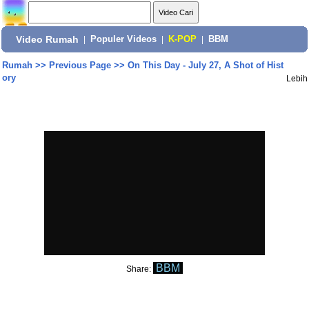
Video Rumah
|
Populer Videos
|
K-POP
|
BBM
Rumah
>>
Previous Page
>>
On This Day - July 27, A Shot of Hist
ory
Lebih
BBM
Share: