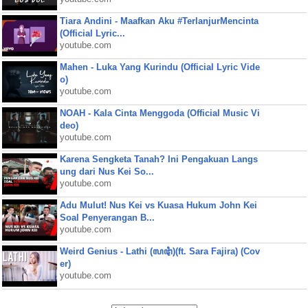
Tiara Andini - Maafkan Aku #TerlanjurMencinta
(Official Lyric...
youtube.com
Mahen - Luka Yang Kurindu (Official Lyric Vide
o)
youtube.com
NOAH - Kala Cinta Menggoda (Official Music Vi
deo)
youtube.com
Karena Sengketa Tanah? Ini Pengakuan Langs
ung dari Nus Kei So...
youtube.com
Adu Mulut! Nus Kei vs Kuasa Hukum John Kei
Soal Penyerangan B...
youtube.com
Weird Genius - Lathi (ꦭꦛꦶ)(ft. Sara Fajira) (Cov
er)
youtube.com