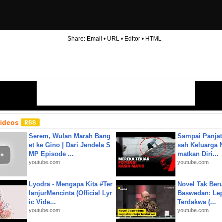
Share:
Email
•
URL
•
Editor
•
HTML
Videos
Serem, Wulan Marah Bang
Sampai Panjat
et ke Gino | Dari Jendela S
sah Keluarga 
MP Episode ...
matkan Diri...
youtube.com
youtube.com
Lyodra - Mengapa Kita #Ter
Novel Tak Ber
lanjurMencinta (Official Lyr
Baswedan: Le
ic Vide...
Terdakwa (...
youtube.com
youtube.com