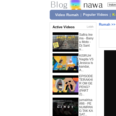
Video Rumah
|
Populer Videos
|
K
Rumah
>
Active Videos
Lebih
Safira Ine
ma - Bany
u Moto -
Dj Sant
u...
KISRUH
Nagita VS
Jessica Is
kandar,
A...
EPISODE
TERAKHI
R OM GE
PENG?
(PART
2)...
jurnalrisa
#86 - PE
NUMPAN
G TAK KA
SAT...