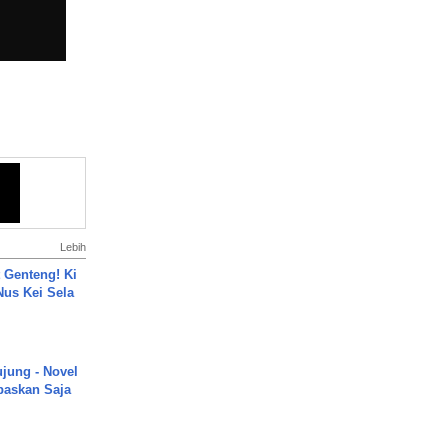
Lebih
 Genteng! Ki
Nus Kei Sela
ujung - Novel
paskan Saja