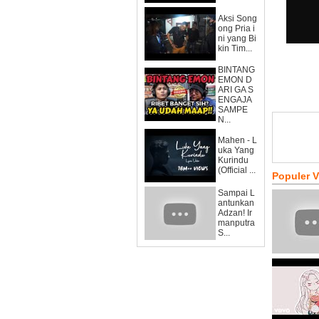
Aksi Song
ong Pria i
ni yang Bi
kin Tim...
BINTANG
EMON D
ARI GA S
ENGAJA
SAMPE
N...
Mahen - L
uka Yang
Kurindu
(Official ...
Populer 
Sampai L
antunkan
Adzan! Ir
manputra
S...