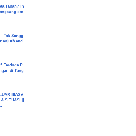
ta Tanah? In
Langsung dar
 - Tak Sangg
rlanjurMenci
5 Terduga P
ngan di Tang
..
 LUAR BIASA
 SITUASI ||
..