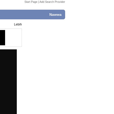
Start Page
|
Add Search Provider
Nawwa
Lebih