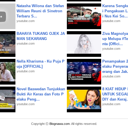
Natasha Wilona dan Stefan
Karena Sengke
William Reuni di Sinetron
i Pengakuan 
Terbaru S...
i Nus Kei So...
youtube.com
youtube.com
BAHAYA TUKANG OJEK JA
Ziva Magnolya
MAN SEKARANG
up Melupa #Te
youtube.com
nta (Offici...
youtube.com
Nella Kharisma - Ku Puja P
Penampakan 2
uja [OFFICIAL]
elaku Penyera
youtube.com
erang dan Jak.
youtube.com
Novel Baswedan Tunjukkan
8 KIAT HIDUP
Bukti Air Keras dan Foto P
UNTUK SEGALA
elaku Peng...
DIY dan Keraj.
youtube.com
youtube.com
Copyright ⓒ
Blognawa.com
. All rights reserved.