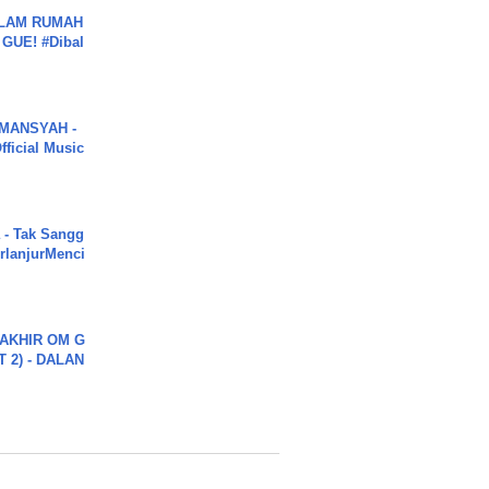
DALAM RUMAH
GUE! #Dibal
MANSYAH -
ficial Music
 - Tak Sangg
rlanjurMenci
AKHIR OM G
 2) - DALAN