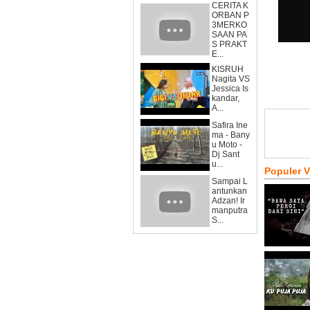
CERITA K
ORBAN P
3MERKO
SAAN PA
S PRAKT
E...
KISRUH
Nagita VS
Jessica Is
kandar,
A...
Safira Ine
ma - Bany
u Moto -
Dj Sant
u...
Populer 
Sampai L
antunkan
Adzan! Ir
manputra
S...