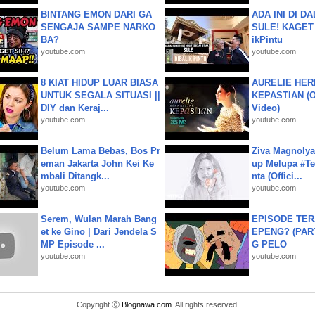
BINTANG EMON DARI GA
ADA INI DI 
SENGAJA SAMPE NARKO
SULE! KAGET 
BA?
ikPintu
youtube.com
youtube.com
8 KIAT HIDUP LUAR BIASA
AURELIE HER
UNTUK SEGALA SITUASI ||
KEPASTIAN (Of
DIY dan Keraj...
Video)
youtube.com
youtube.com
Belum Lama Bebas, Bos Pr
Ziva Magnolya
eman Jakarta John Kei Ke
up Melupa #Te
mbali Ditangk...
nta (Offici...
youtube.com
youtube.com
Serem, Wulan Marah Bang
EPISODE TER
et ke Gino | Dari Jendela S
EPENG? (PART
MP Episode ...
G PELO
youtube.com
youtube.com
Copyright ⓒ
Blognawa.com
. All rights reserved.