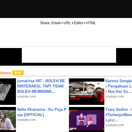
Share:
Email
•
URL
•
Editor
•
HTML
Videos
jurnalrisa #87 - BOLEH BE
Karena Sengke
RINTERAKSI, TAPI TIDAK
i Pengakuan 
BOLEH MEMBAWA...
i Nus Kei So...
youtube.com
youtube.com
Nella Kharisma - Ku Puja P
Tiara Andini -
uja [OFFICIAL]
#TerlanjurMenc
youtube.com
Lyric...
youtube.com