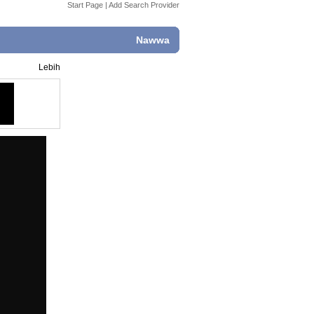
Start Page
|
Add Search Provider
Nawwa
Lebih