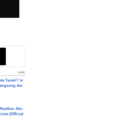
Lebih
ta Tanah? In
Langsung dar
 Maafkan Aku
inta (Official