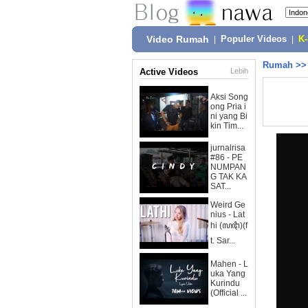
Video Rumah
|
Populer Videos
|
K
Rumah
>
Active Videos
Lebih
Aksi Song
ong Pria i
ni yang Bi
kin Tim...
jurnalrisa
#86 - PE
NUMPAN
G TAK KA
SAT...
Weird Ge
nius - Lat
hi (ꦭꦛꦶ)(f
t. Sar...
Mahen - L
uka Yang
Kurindu
(Official ...