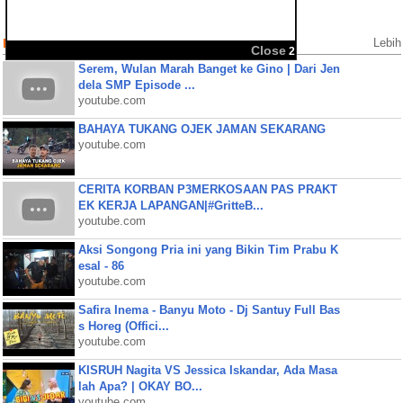
Populer Videos
Lebih
Close
2
Serem, Wulan Marah Banget ke Gino | Dari Jen
dela SMP Episode ...
youtube.com
BAHAYA TUKANG OJEK JAMAN SEKARANG
youtube.com
CERITA KORBAN P3MERKOSAAN PAS PRAKT
EK KERJA LAPANGAN|#GritteB...
youtube.com
Aksi Songong Pria ini yang Bikin Tim Prabu K
esal - 86
youtube.com
Safira Inema - Banyu Moto - Dj Santuy Full Bas
s Horeg (Offici...
youtube.com
KISRUH Nagita VS Jessica Iskandar, Ada Masa
lah Apa? | OKAY BO...
youtube.com