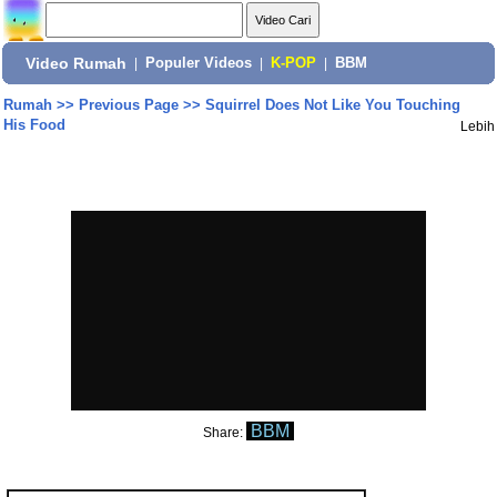
Video Rumah
|
Populer Videos
|
K-POP
|
BBM
Rumah
>>
Previous Page
>>
Squirrel Does Not Like You Touching
His Food
Lebih
BBM
Share: